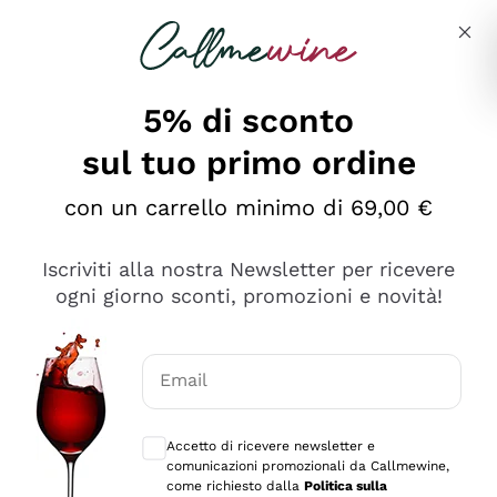
Salta al contenuto principale
Descrivi cosa stai cercando
5% di sconto
sul tuo primo ordine
Ottimo
con un carrello minimo di 69,00 €
4,5
/5
2.566
Iscriviti alla nostra Newsletter per ricevere
recensioni
ogni giorno sconti, promozioni e novità!
Le nostre recensioni a 4 e 5 stelle.
Clicca qui per leggerle tutte >
Email
Precedente
Successivo
Consensi opzionali per ricevere comunica
Accetto di ricevere newsletter e
2 Giorni Fa
comunicazioni promozionali da Callmewine,
Ordine tutto ok, niente da dire a riguardo. Il sito in se
come richiesto dalla
Politica sulla