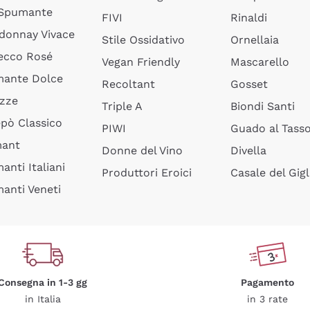
 Spumante
FIVI
Rinaldi
donnay Vivace
Stile Ossidativo
Ornellaia
ecco Rosé
Vegan Friendly
Mascarello
ante Dolce
Recoltant
Gosset
izze
Triple A
Biondi Santi
epò Classico
PIWI
Guado al Tass
mant
Donne del Vino
Divella
anti Italiani
Produttori Eroici
Casale del Gigl
anti Veneti
Consegna in 1-3 gg
Pagamento
in Italia
in 3 rate