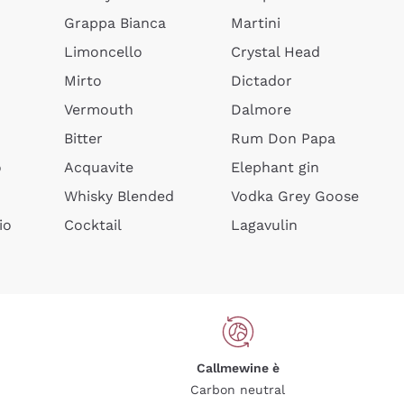
Grappa Bianca
Martini
Limoncello
Crystal Head
Mirto
Dictador
Vermouth
Dalmore
Bitter
Rum Don Papa
o
Acquavite
Elephant gin
Whisky Blended
Vodka Grey Goose
io
Cocktail
Lagavulin
Callmewine è
Carbon neutral