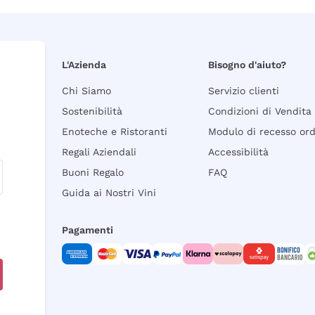
L'Azienda
Bisogno d'aiuto?
Chi Siamo
Servizio clienti
Sostenibilità
Condizioni di Vendita
Enoteche e Ristoranti
Modulo di recesso or
Regali Aziendali
Accessibilità
Buoni Regalo
FAQ
Guida ai Nostri Vini
Pagamenti