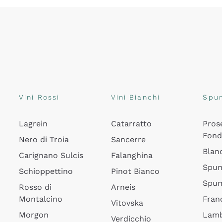
Vini Rossi
Vini Bianchi
Spu
Lagrein
Catarratto
Pros
Fon
Nero di Troia
Sancerre
Blan
Carignano Sulcis
Falanghina
Spum
Schioppettino
Pinot Bianco
Spum
Rosso di
Arneis
Montalcino
Fran
Vitovska
Morgon
Lamb
Verdicchio