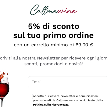
rcando
Champagne
Spumanti
Tutti i Vini
5% di sconto
sul tuo primo ordine
con un carrello minimo di 69,00 €
scriviti alla nostra Newsletter per ricevere ogni gior
sconti, promozioni e novità!
Email
Consensi opzionali per ricevere comunicaz
Accetto di ricevere newsletter e comunicazioni
promozionali da Callmewine, come richiesto dalla
tanti prodotti diversi e con un ampio range di prezzo. Le 
Politica sulla riservatezza