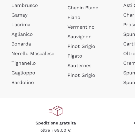
Lambrusco
Asti
Chenin Blanc
Gamay
Char
Fiano
Lacrima
Pros
Vermentino
Aglianico
Spum
Sauvignon
Bonarda
Cart
Pinot Grigio
Nerello Mascalese
Oltr
Pigato
Tignanello
Cre
Sauternes
Gaglioppo
Spum
Pinot Grigio
Bardolino
Spum
Spedizione gratuita
oltre i 69,00 €