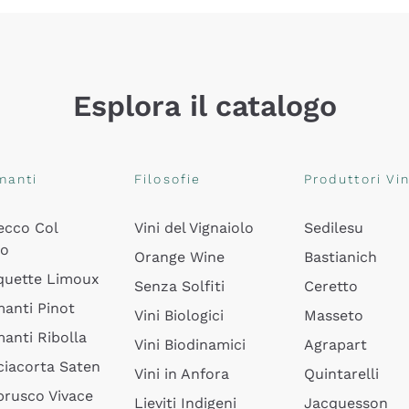
Esplora il catalogo
manti
Filosofie
Produttori Vin
ecco Col
Vini del Vignaiolo
Sedilesu
do
Orange Wine
Bastianich
quette Limoux
Senza Solfiti
Ceretto
anti Pinot
Vini Biologici
Masseto
anti Ribolla
Vini Biodinamici
Agrapart
ciacorta Saten
Vini in Anfora
Quintarelli
rusco Vivace
Lieviti Indigeni
Jacquesson