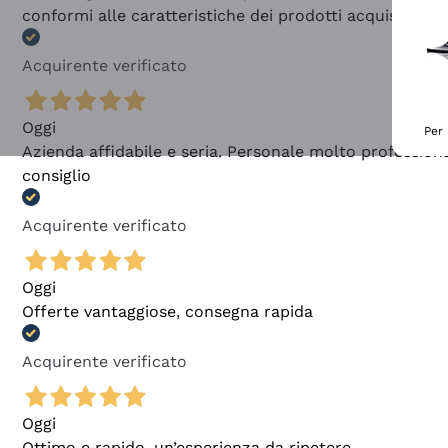
conformi alle caratteristiche dei prodotti acquistati
Acquirente verificato
Oggi
Per 
Azienda affidabile e seria. Personale molto profession
consiglio
Acquirente verificato
Oggi
Offerte vantaggiose, consegna rapida
Acquirente verificato
Oggi
Ottimo e rapido, un’esperienza da ripetere