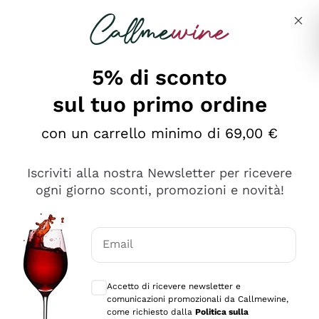
Salta al contenuto principale
Descrivi cosa stai cercando
5% di sconto
sul tuo primo ordine
Ottimo
con un carrello minimo di 69,00 €
4,5
/5
2.551
Iscriviti alla nostra Newsletter per ricevere
recensioni
ogni giorno sconti, promozioni e novità!
Le nostre recensioni a 4 e 5 stelle.
Clicca qui per leggerle tutte >
Email
Precedente
Successivo
Consensi opzionali per ricevere comunica
Accetto di ricevere newsletter e
Oggi
comunicazioni promozionali da Callmewine,
Perfetti e attenti al cliente
come richiesto dalla
Politica sulla