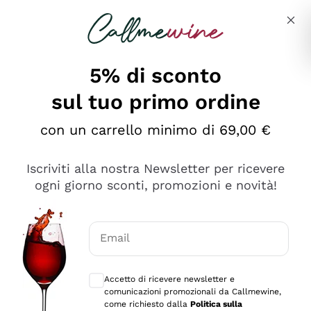
Salta al contenuto principale
Descrivi cosa stai cercando
5% di sconto
sul tuo primo ordine
Ottimo
con un carrello minimo di 69,00 €
4,5
/5
2.552
Iscriviti alla nostra Newsletter per ricevere
recensioni
ogni giorno sconti, promozioni e novità!
Le nostre recensioni a 4 e 5 stelle.
Clicca qui per leggerle tutte >
Email
Precedente
Successivo
Consensi opzionali per ricevere comunica
Accetto di ricevere newsletter e
Oggi
comunicazioni promozionali da Callmewine,
Ottima facilità di acquisto sul sito e consegna
come richiesto dalla
Politica sulla