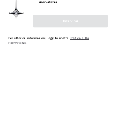
velocissima
riservatezza
Acquirente verificato
Iscrivimi
Ieri
Perfetti e attenti al cliente
Per ulteriori informazioni, leggi la nostra
Politica sulla
riservatezza
Acquirente verificato
2 Giorni Fa
Semplice nell'uso, puntuali e veloci.
Acquirente verificato
2 Giorni Fa
Ottima come sempre!