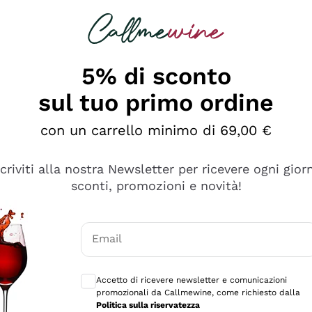
rcando
Champagne
Spumanti
Tutti i Vini
5% di sconto
sul tuo primo ordine
con un carrello minimo di 69,00 €
scriviti alla nostra Newsletter per ricevere ogni gior
sconti, promozioni e novità!
Email
Consensi opzionali per ricevere comunicaz
Accetto di ricevere newsletter e comunicazioni
promozionali da Callmewine, come richiesto dalla
e professionalità
Politica sulla riservatezza