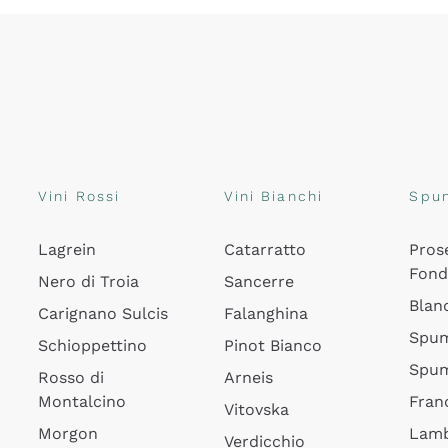
Vini Rossi
Vini Bianchi
Spu
Lagrein
Catarratto
Pros
Fon
Nero di Troia
Sancerre
Blan
Carignano Sulcis
Falanghina
Spum
Schioppettino
Pinot Bianco
Spum
Rosso di
Arneis
Montalcino
Fran
Vitovska
Morgon
Lamb
Verdicchio