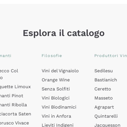
Esplora il catalogo
manti
Filosofie
Produttori Vin
ecco Col
Vini del Vignaiolo
Sedilesu
do
Orange Wine
Bastianich
quette Limoux
Senza Solfiti
Ceretto
anti Pinot
Vini Biologici
Masseto
anti Ribolla
Vini Biodinamici
Agrapart
ciacorta Saten
Vini in Anfora
Quintarelli
rusco Vivace
Lieviti Indigeni
Jacquesson