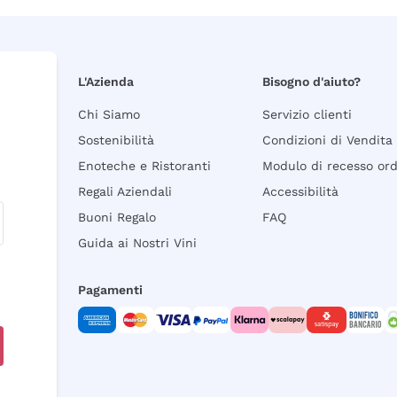
L'Azienda
Bisogno d'aiuto?
Chi Siamo
Servizio clienti
Sostenibilità
Condizioni di Vendita
Enoteche e Ristoranti
Modulo di recesso or
Regali Aziendali
Accessibilità
Buoni Regalo
FAQ
Guida ai Nostri Vini
Pagamenti