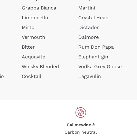
Grappa Bianca
Martini
Limoncello
Crystal Head
Mirto
Dictador
Vermouth
Dalmore
Bitter
Rum Don Papa
o
Acquavite
Elephant gin
Whisky Blended
Vodka Grey Goose
io
Cocktail
Lagavulin
Callmewine è
Carbon neutral