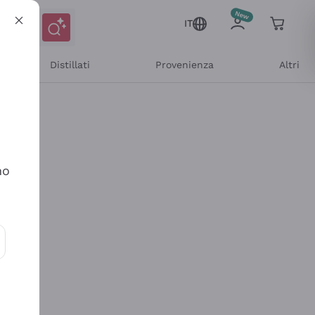
IT
Distillati
Provenienza
Altri
no
ioni e offerte personalizzate