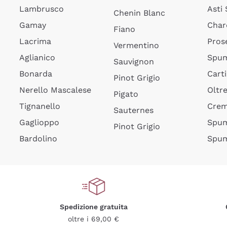
Lambrusco
Asti
Chenin Blanc
Gamay
Char
Fiano
Lacrima
Pros
Vermentino
Aglianico
Spum
Sauvignon
Bonarda
Cart
Pinot Grigio
Nerello Mascalese
Oltr
Pigato
Tignanello
Cre
Sauternes
Gaglioppo
Spum
Pinot Grigio
Bardolino
Spum
Spedizione gratuita
oltre i 69,00 €