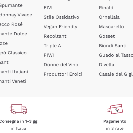
 Spumante
FIVI
Rinaldi
donnay Vivace
Stile Ossidativo
Ornellaia
ecco Rosé
Vegan Friendly
Mascarello
ante Dolce
Recoltant
Gosset
izze
Triple A
Biondi Santi
epò Classico
PIWI
Guado al Tass
mant
Donne del Vino
Divella
anti Italiani
Produttori Eroici
Casale del Gigl
anti Veneti
Consegna in 1-3 gg
Pagamento
in Italia
in 3 rate