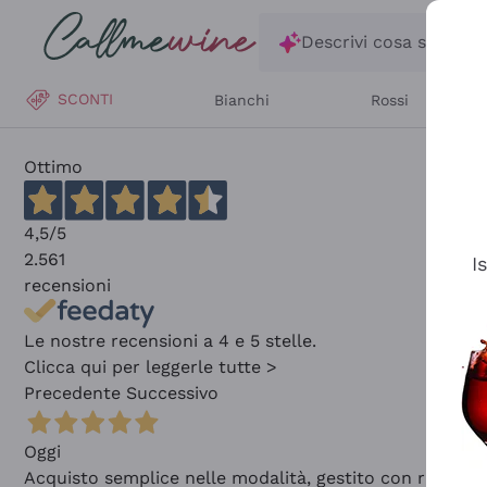
Salta al contenuto principale
Descrivi cosa stai ce
SCONTI
Bianchi
Rossi
Ottimo
4,5
/5
2.561
I
recensioni
Le nostre recensioni a 4 e 5 stelle.
Clicca qui per leggerle tutte >
Precedente
Successivo
Oggi
Acquisto semplice nelle modalità, gestito con rapidità 