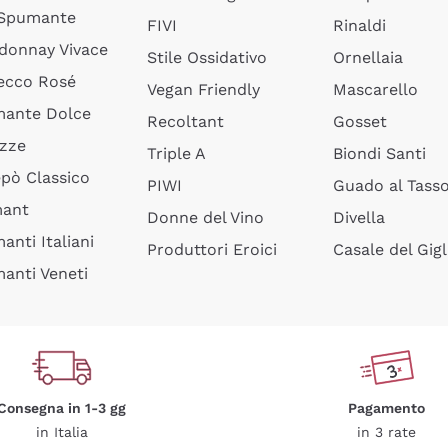
 Spumante
FIVI
Rinaldi
donnay Vivace
Stile Ossidativo
Ornellaia
ecco Rosé
Vegan Friendly
Mascarello
ante Dolce
Recoltant
Gosset
izze
Triple A
Biondi Santi
epò Classico
PIWI
Guado al Tass
mant
Donne del Vino
Divella
anti Italiani
Produttori Eroici
Casale del Gigl
anti Veneti
Consegna in 1-3 gg
Pagamento
in Italia
in 3 rate