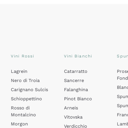
Vini Rossi
Vini Bianchi
Spu
Lagrein
Catarratto
Pros
Fon
Nero di Troia
Sancerre
Blan
Carignano Sulcis
Falanghina
Spum
Schioppettino
Pinot Bianco
Spum
Rosso di
Arneis
Montalcino
Fran
Vitovska
Morgon
Lamb
Verdicchio