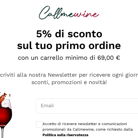
rcando
Champagne
Spumanti
Tutti i Vini
5% di sconto
sul tuo primo ordine
con un carrello minimo di 69,00 €
scriviti alla nostra Newsletter per ricevere ogni gior
sconti, promozioni e novità!
Email
Consensi opzionali per ricevere comunicaz
Accetto di ricevere newsletter e comunicazioni
promozionali da Callmewine, come richiesto dalla
tanti prodotti diversi e con un ampio range di prezzo. Le 
Politica sulla riservatezza