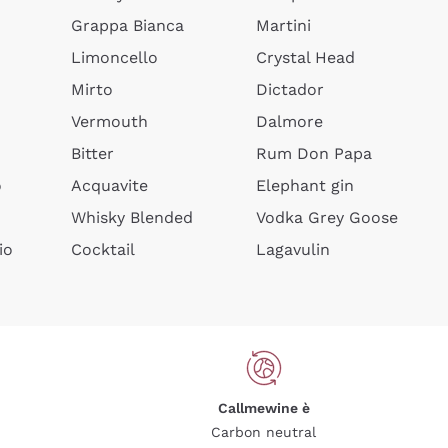
Grappa Bianca
Martini
Limoncello
Crystal Head
Mirto
Dictador
Vermouth
Dalmore
Bitter
Rum Don Papa
o
Acquavite
Elephant gin
Whisky Blended
Vodka Grey Goose
io
Cocktail
Lagavulin
Callmewine è
Carbon neutral