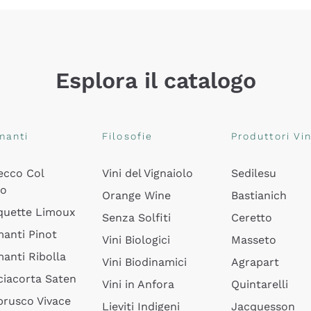
Esplora il catalogo
manti
Filosofie
Produttori Vin
ecco Col
Vini del Vignaiolo
Sedilesu
do
Orange Wine
Bastianich
quette Limoux
Senza Solfiti
Ceretto
anti Pinot
Vini Biologici
Masseto
anti Ribolla
Vini Biodinamici
Agrapart
ciacorta Saten
Vini in Anfora
Quintarelli
rusco Vivace
Lieviti Indigeni
Jacquesson