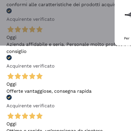
conformi alle caratteristiche dei prodotti acquistati
Acquirente verificato
Oggi
Per 
Azienda affidabile e seria. Personale molto profession
consiglio
Acquirente verificato
Oggi
Offerte vantaggiose, consegna rapida
Acquirente verificato
Oggi
Ottimo e rapido, un’esperienza da ripetere