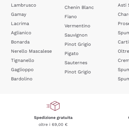
Lambrusco
Asti
Chenin Blanc
Gamay
Char
Fiano
Lacrima
Pros
Vermentino
Aglianico
Spum
Sauvignon
Bonarda
Cart
Pinot Grigio
Nerello Mascalese
Oltr
Pigato
Tignanello
Cre
Sauternes
Gaglioppo
Spum
Pinot Grigio
Bardolino
Spum
Spedizione gratuita
oltre i 69,00 €