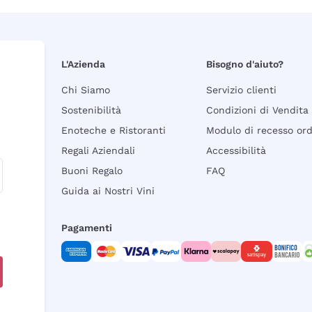
L'Azienda
Bisogno d'aiuto?
Chi Siamo
Servizio clienti
Sostenibilità
Condizioni di Vendita
Enoteche e Ristoranti
Modulo di recesso or
Regali Aziendali
Accessibilità
Buoni Regalo
FAQ
Guida ai Nostri Vini
Pagamenti