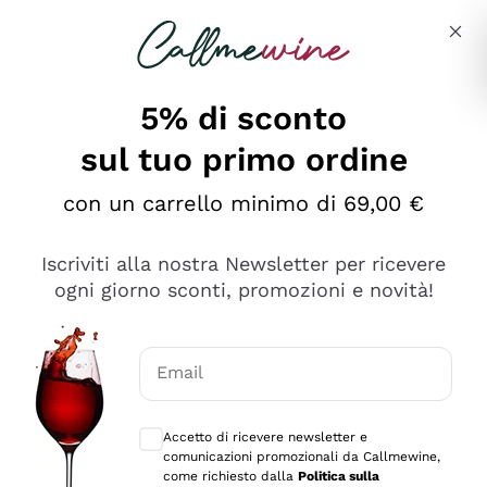
Salta al contenuto principale
Descrivi cosa stai cercando
5% di sconto
sul tuo primo ordine
Ottimo
con un carrello minimo di 69,00 €
4,5
/5
2.552
Iscriviti alla nostra Newsletter per ricevere
recensioni
ogni giorno sconti, promozioni e novità!
Le nostre recensioni a 4 e 5 stelle.
Clicca qui per leggerle tutte >
Email
Precedente
Successivo
Consensi opzionali per ricevere comunica
Accetto di ricevere newsletter e
Oggi
comunicazioni promozionali da Callmewine,
Ottima facilità di acquisto sul sito e consegna
come richiesto dalla
Politica sulla