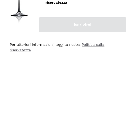
velocissima
riservatezza
Acquirente verificato
Iscrivimi
Ieri
Perfetti e attenti al cliente
Per ulteriori informazioni, leggi la nostra
Politica sulla
riservatezza
Acquirente verificato
Ieri
Semplice nell'uso, puntuali e veloci.
Acquirente verificato
Ieri
Ottima come sempre!