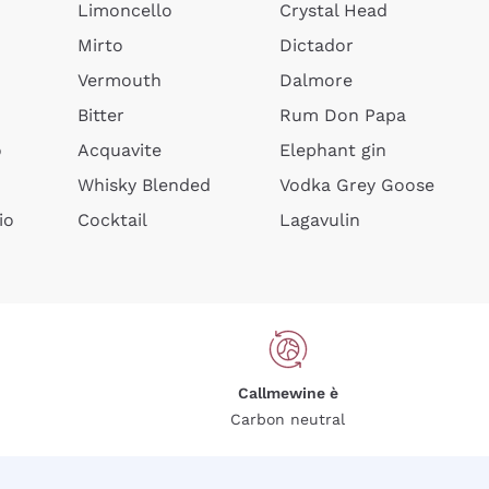
Limoncello
Crystal Head
Mirto
Dictador
Vermouth
Dalmore
Bitter
Rum Don Papa
o
Acquavite
Elephant gin
Whisky Blended
Vodka Grey Goose
io
Cocktail
Lagavulin
Callmewine è
Carbon neutral