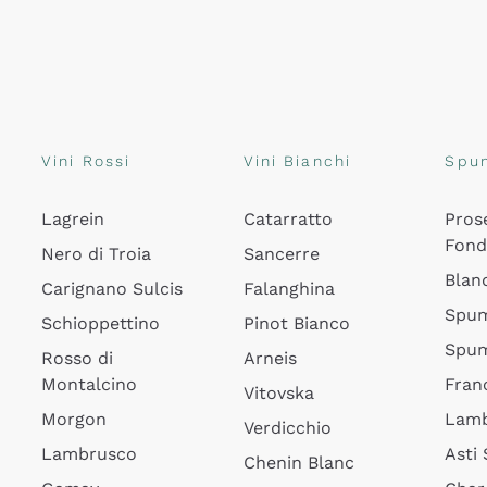
Vini Rossi
Vini Bianchi
Spu
Lagrein
Catarratto
Pros
Fon
Nero di Troia
Sancerre
Blan
Carignano Sulcis
Falanghina
Spum
Schioppettino
Pinot Bianco
Spum
Rosso di
Arneis
Montalcino
Fran
Vitovska
Morgon
Lamb
Verdicchio
Lambrusco
Asti
Chenin Blanc