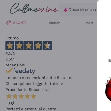
Salta al contenuto principale
Descrivi cosa stai ce
SCONTI
Bianchi
Rossi
Ottimo
4,5
/5
2.551
I
recensioni
Le nostre recensioni a 4 e 5 stelle.
Clicca qui per leggerle tutte >
Precedente
Successivo
Oggi
Perfetti e attenti al cliente