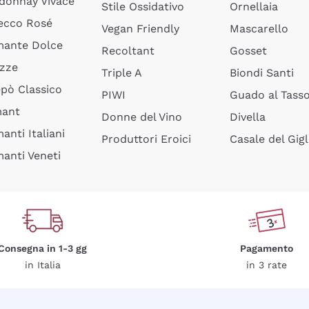
donnay Vivace
Stile Ossidativo
Ornellaia
ecco Rosé
Vegan Friendly
Mascarello
ante Dolce
Recoltant
Gosset
izze
Triple A
Biondi Santi
epò Classico
PIWI
Guado al Tass
mant
Donne del Vino
Divella
anti Italiani
Produttori Eroici
Casale del Gigl
anti Veneti
Consegna in 1-3 gg
Pagamento
in Italia
in 3 rate