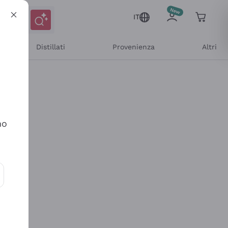
IT
Distillati
Provenienza
Altri
no
ioni e offerte personalizzate