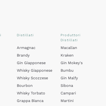
i
Distillati
Produttori
Distillati
Armagnac
Macallan
Brandy
Kraken
Gin Giapponese
Gin Mokey's
Whisky Giapponese
Bumbu
Whisky Scozzese
Gin Malfy
Bourbon
Sibona
Whisky Torbato
Campari
Grappa Bianca
Martini