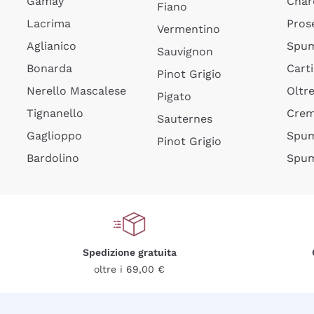
Gamay
Char
Fiano
Lacrima
Pros
Vermentino
Aglianico
Spum
Sauvignon
Bonarda
Cart
Pinot Grigio
Nerello Mascalese
Oltr
Pigato
Tignanello
Cre
Sauternes
Gaglioppo
Spum
Pinot Grigio
Bardolino
Spum
Spedizione gratuita
oltre i 69,00 €