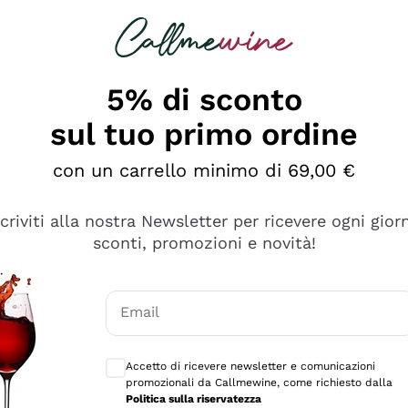
rcando
Champagne
Spumanti
Tutti i Vini
5% di sconto
sul tuo primo ordine
con un carrello minimo di 69,00 €
scriviti alla nostra Newsletter per ricevere ogni gior
sconti, promozioni e novità!
Email
Consensi opzionali per ricevere comunicaz
Accetto di ricevere newsletter e comunicazioni
promozionali da Callmewine, come richiesto dalla
Politica sulla riservatezza