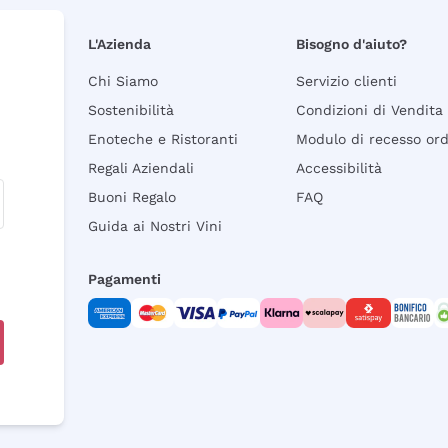
L'Azienda
Bisogno d'aiuto?
Chi Siamo
Servizio clienti
Sostenibilità
Condizioni di Vendita
Enoteche e Ristoranti
Modulo di recesso or
Regali Aziendali
Accessibilità
Buoni Regalo
FAQ
Guida ai Nostri Vini
Pagamenti