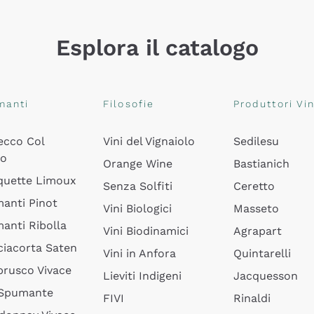
Esplora il catalogo
manti
Filosofie
Produttori Vin
ecco Col
Vini del Vignaiolo
Sedilesu
do
Orange Wine
Bastianich
quette Limoux
Senza Solfiti
Ceretto
anti Pinot
Vini Biologici
Masseto
anti Ribolla
Vini Biodinamici
Agrapart
ciacorta Saten
Vini in Anfora
Quintarelli
rusco Vivace
Lieviti Indigeni
Jacquesson
 Spumante
FIVI
Rinaldi