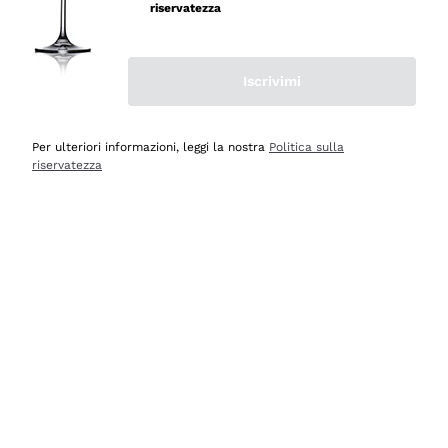
professionalità
riservatezza
Acquirente verificato
Iscrivimi
Ieri
Seri affidabili
Per ulteriori informazioni, leggi la nostra
Politica sulla
riservatezza
Acquirente verificato
Ieri
Il catalogo offre moltissime possibilità di scelta tra tanti
prodotti diversi e con un ampio range di prezzo. Le
indicazioni dei consulenti sono estremamente chiare e
conformi alle caratteristiche dei prodotti acquistati
Acquirente verificato