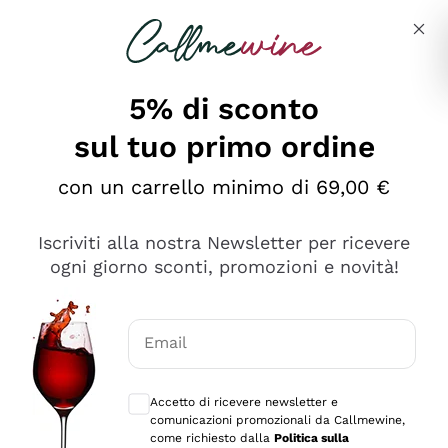
Salta al contenuto principale
Descrivi cosa stai cercando
5% di sconto
sul tuo primo ordine
Ottimo
con un carrello minimo di 69,00 €
4,5
/5
2.561
Iscriviti alla nostra Newsletter per ricevere
recensioni
ogni giorno sconti, promozioni e novità!
Le nostre recensioni a 4 e 5 stelle.
Clicca qui per leggerle tutte >
Email
Precedente
Successivo
Consensi opzionali per ricevere comunica
Accetto di ricevere newsletter e
Oggi
comunicazioni promozionali da Callmewine,
Acquisto semplice nelle modalità, gestito con rapidità e
come richiesto dalla
Politica sulla