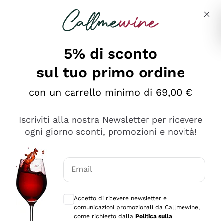
Salta al contenuto principale
Descrivi cosa stai cercando
5% di sconto
sul tuo primo ordine
Ottimo
con un carrello minimo di 69,00 €
4,5
/5
2.561
Iscriviti alla nostra Newsletter per ricevere
recensioni
ogni giorno sconti, promozioni e novità!
Le nostre recensioni a 4 e 5 stelle.
Clicca qui per leggerle tutte >
Email
Precedente
Successivo
Consensi opzionali per ricevere comunica
Accetto di ricevere newsletter e
Oggi
comunicazioni promozionali da Callmewine,
Acquisto semplice nelle modalità, gestito con rapidità e
come richiesto dalla
Politica sulla