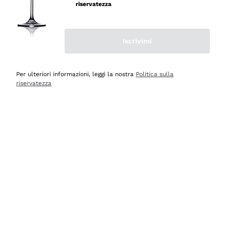
professionalità
riservatezza
Acquirente verificato
Iscrivimi
Ieri
Seri affidabili
Per ulteriori informazioni, leggi la nostra
Politica sulla
riservatezza
Acquirente verificato
Ieri
Il catalogo offre moltissime possibilità di scelta tra tanti
prodotti diversi e con un ampio range di prezzo. Le
indicazioni dei consulenti sono estremamente chiare e
conformi alle caratteristiche dei prodotti acquistati
Acquirente verificato