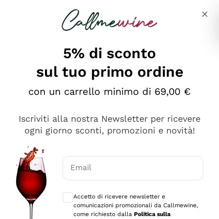
Salta al contenuto principale
Descrivi cosa stai cercando
5% di sconto
sul tuo primo ordine
Ottimo
con un carrello minimo di 69,00 €
4,5
/5
2.566
Iscriviti alla nostra Newsletter per ricevere
recensioni
ogni giorno sconti, promozioni e novità!
Le nostre recensioni a 4 e 5 stelle.
Clicca qui per leggerle tutte >
Email
Precedente
Successivo
Consensi opzionali per ricevere comunica
Accetto di ricevere newsletter e
2 Giorni Fa
comunicazioni promozionali da Callmewine,
Ordine tutto ok, niente da dire a riguardo. Il sito in se
come richiesto dalla
Politica sulla