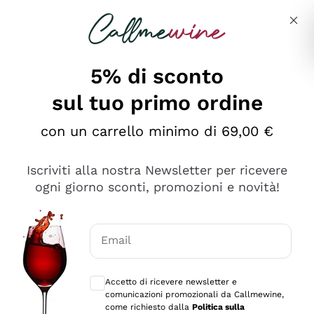
Salta al contenuto principale
Descrivi cosa stai cercando
5% di sconto
sul tuo primo ordine
Ottimo
con un carrello minimo di 69,00 €
4,5
/5
2.566
Iscriviti alla nostra Newsletter per ricevere
recensioni
ogni giorno sconti, promozioni e novità!
Le nostre recensioni a 4 e 5 stelle.
Clicca qui per leggerle tutte >
Email
Precedente
Successivo
Consensi opzionali per ricevere comunica
Accetto di ricevere newsletter e
Ieri
comunicazioni promozionali da Callmewine,
Ordine tutto ok, niente da dire a riguardo. Il sito in se
come richiesto dalla
Politica sulla