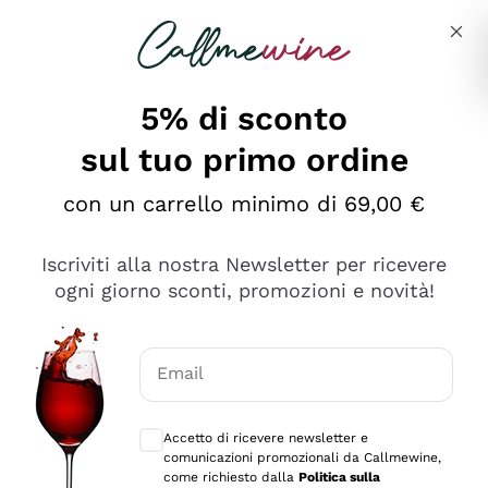
Salta al contenuto principale
Descrivi cosa stai cercando
5% di sconto
sul tuo primo ordine
Ottimo
con un carrello minimo di 69,00 €
4,5
/5
2.559
Iscriviti alla nostra Newsletter per ricevere
recensioni
ogni giorno sconti, promozioni e novità!
Le nostre recensioni a 4 e 5 stelle.
Clicca qui per leggerle tutte >
Email
Precedente
Successivo
Consensi opzionali per ricevere comunica
Accetto di ricevere newsletter e
Oggi
comunicazioni promozionali da Callmewine,
Il catalogo offre moltissime possibilità di scelta tra tanti
come richiesto dalla
Politica sulla