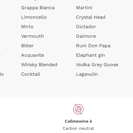
Grappa Bianca
Martini
Limoncello
Crystal Head
Mirto
Dictador
Vermouth
Dalmore
Bitter
Rum Don Papa
o
Acquavite
Elephant gin
Whisky Blended
Vodka Grey Goose
io
Cocktail
Lagavulin
Callmewine è
Carbon neutral