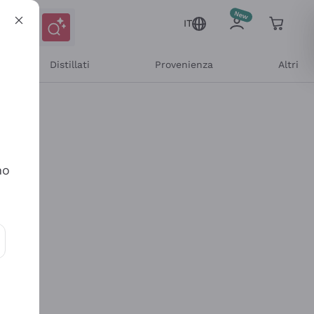
IT
Distillati
Provenienza
Altri
no
ioni e offerte personalizzate