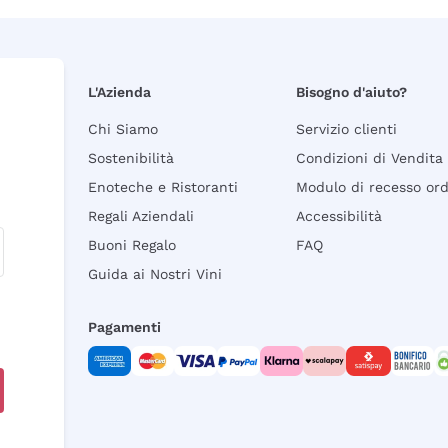
L'Azienda
Bisogno d'aiuto?
Chi Siamo
Servizio clienti
Sostenibilità
Condizioni di Vendita
Enoteche e Ristoranti
Modulo di recesso or
Regali Aziendali
Accessibilità
Buoni Regalo
FAQ
Guida ai Nostri Vini
Pagamenti