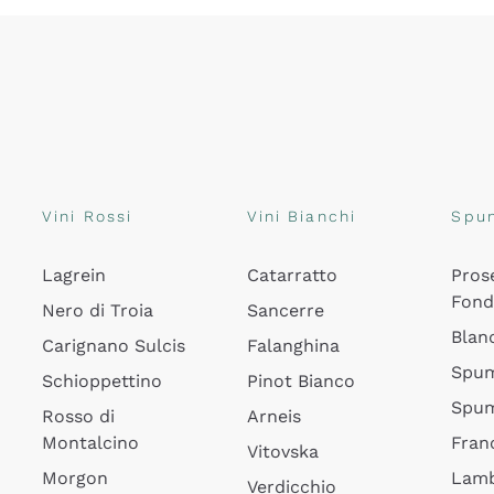
Vini Rossi
Vini Bianchi
Spu
Lagrein
Catarratto
Pros
Fon
Nero di Troia
Sancerre
Blan
Carignano Sulcis
Falanghina
Spum
Schioppettino
Pinot Bianco
Spum
Rosso di
Arneis
Montalcino
Fran
Vitovska
Morgon
Lamb
Verdicchio