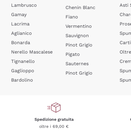
Lambrusco
Asti
Chenin Blanc
Gamay
Char
Fiano
Lacrima
Pros
Vermentino
Aglianico
Spum
Sauvignon
Bonarda
Cart
Pinot Grigio
Nerello Mascalese
Oltr
Pigato
Tignanello
Cre
Sauternes
Gaglioppo
Spum
Pinot Grigio
Bardolino
Spum
Spedizione gratuita
oltre i 69,00 €