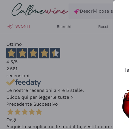
Salta al contenuto principale
Descrivi cosa stai ce
SCONTI
Bianchi
Rossi
Ottimo
4,5
/5
2.561
I
recensioni
Le nostre recensioni a 4 e 5 stelle.
Clicca qui per leggerle tutte >
Precedente
Successivo
Oggi
Acquisto semplice nelle modalità, gestito con rapidità 