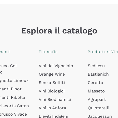
Esplora il catalogo
manti
Filosofie
Produttori Vin
ecco Col
Vini del Vignaiolo
Sedilesu
do
Orange Wine
Bastianich
quette Limoux
Senza Solfiti
Ceretto
anti Pinot
Vini Biologici
Masseto
anti Ribolla
Vini Biodinamici
Agrapart
ciacorta Saten
Vini in Anfora
Quintarelli
rusco Vivace
Lieviti Indigeni
Jacquesson