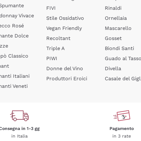
 Spumante
FIVI
Rinaldi
donnay Vivace
Stile Ossidativo
Ornellaia
ecco Rosé
Vegan Friendly
Mascarello
ante Dolce
Recoltant
Gosset
izze
Triple A
Biondi Santi
epò Classico
PIWI
Guado al Tass
mant
Donne del Vino
Divella
anti Italiani
Produttori Eroici
Casale del Gigl
anti Veneti
Consegna in 1-3 gg
Pagamento
in Italia
in 3 rate