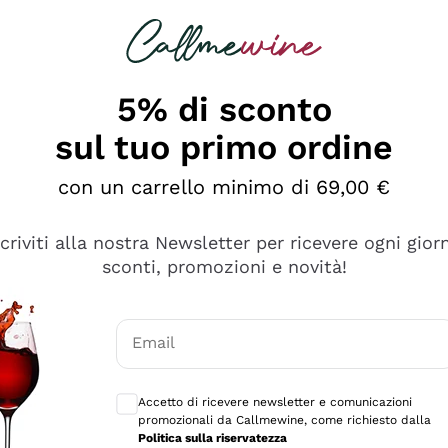
rcando
Champagne
Spumanti
Tutti i Vini
5% di sconto
sul tuo primo ordine
con un carrello minimo di 69,00 €
scriviti alla nostra Newsletter per ricevere ogni gior
sconti, promozioni e novità!
Email
Consensi opzionali per ricevere comunicaz
Accetto di ricevere newsletter e comunicazioni
promozionali da Callmewine, come richiesto dalla
e professionalità
Politica sulla riservatezza