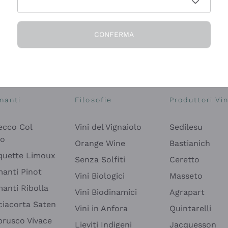
CONFERMA
Esplora il catalogo
manti
Filosofie
Produttori Vin
ecco Col
Vini del Vignaiolo
Sedilesu
do
Orange Wine
Bastianich
quette Limoux
Senza Solfiti
Ceretto
anti Pinot
Vini Biologici
Masseto
anti Ribolla
Vini Biodinamici
Agrapart
ciacorta Saten
Vini in Anfora
Quintarelli
rusco Vivace
Lieviti Indigeni
Jacquesson