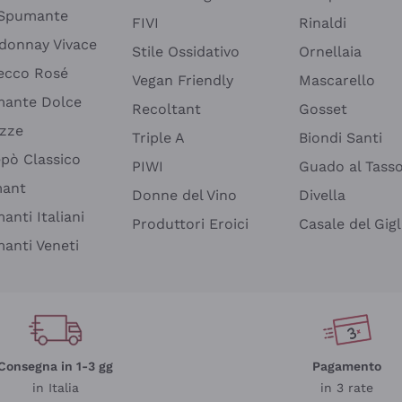
 Spumante
FIVI
Rinaldi
donnay Vivace
Stile Ossidativo
Ornellaia
ecco Rosé
Vegan Friendly
Mascarello
ante Dolce
Recoltant
Gosset
izze
Triple A
Biondi Santi
epò Classico
PIWI
Guado al Tass
mant
Donne del Vino
Divella
anti Italiani
Produttori Eroici
Casale del Gigl
anti Veneti
Consegna in 1-3 gg
Pagamento
in Italia
in 3 rate