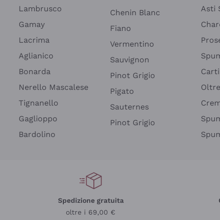
Lambrusco
Asti
Chenin Blanc
Gamay
Char
Fiano
Lacrima
Pros
Vermentino
Aglianico
Spum
Sauvignon
Bonarda
Cart
Pinot Grigio
Nerello Mascalese
Oltr
Pigato
Tignanello
Cre
Sauternes
Gaglioppo
Spum
Pinot Grigio
Bardolino
Spum
Spedizione gratuita
oltre i 69,00 €