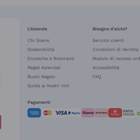
L'Azienda
Bisogno d'aiuto?
Chi Siamo
Servizio clienti
Sostenibilità
Condizioni di Vendita
Enoteche e Ristoranti
Modulo di recesso or
Regali Aziendali
Accessibilità
Buoni Regalo
FAQ
Guida ai Nostri Vini
Pagamenti