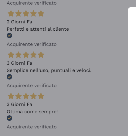
Acquirente verificato
2 Giorni Fa
Perfetti e attenti al cliente
Acquirente verificato
3 Giorni Fa
Semplice nell'uso, puntuali e veloci.
Acquirente verificato
3 Giorni Fa
Ottima come sempre!
Acquirente verificato