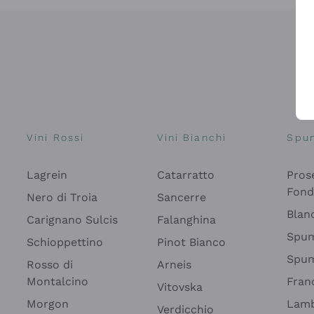
Vini Rossi
Vini Bianchi
Spu
Lagrein
Catarratto
Pros
Fon
Nero di Troia
Sancerre
Blan
Carignano Sulcis
Falanghina
Spum
Schioppettino
Pinot Bianco
Spum
Rosso di
Arneis
Montalcino
Fran
Vitovska
Morgon
Lamb
Verdicchio