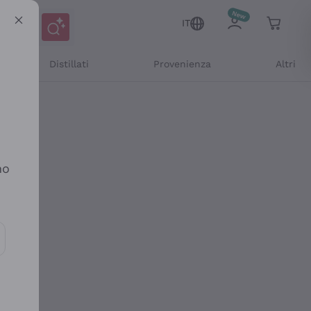
IT
Distillati
Provenienza
Altri
no
ioni e offerte personalizzate