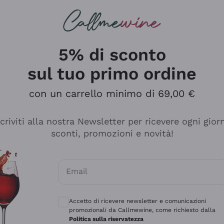
rcando
Champagne
Spumanti
Tutti i Vini
5% di sconto
sul tuo primo ordine
con un carrello minimo di 69,00 €
scriviti alla nostra Newsletter per ricevere ogni gior
sconti, promozioni e novità!
Email
Consensi opzionali per ricevere comunicaz
Accetto di ricevere newsletter e comunicazioni
promozionali da Callmewine, come richiesto dalla
e professionalità
Politica sulla riservatezza