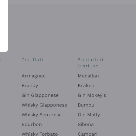
i
Distillati
Produttori
Distillati
Armagnac
Macallan
Brandy
Kraken
Gin Giapponese
Gin Mokey's
Whisky Giapponese
Bumbu
Whisky Scozzese
Gin Malfy
Bourbon
Sibona
Whisky Torbato
Campari