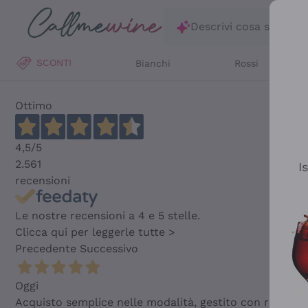
Salta al contenuto principale
Descrivi cosa stai ce
SCONTI
Bianchi
Rossi
Ottimo
4,5
/5
2.561
I
recensioni
Le nostre recensioni a 4 e 5 stelle.
Clicca qui per leggerle tutte >
Precedente
Successivo
Oggi
Acquisto semplice nelle modalità, gestito con rapidità 