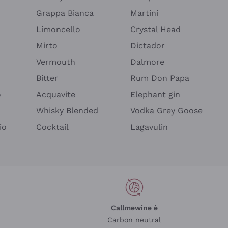
Grappa Bianca
Martini
Limoncello
Crystal Head
Mirto
Dictador
Vermouth
Dalmore
Bitter
Rum Don Papa
o
Acquavite
Elephant gin
Whisky Blended
Vodka Grey Goose
io
Cocktail
Lagavulin
Callmewine è
Carbon neutral