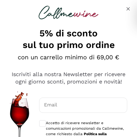
Salta al contenuto principale
Descrivi cosa stai cercando
5% di sconto
sul tuo primo ordine
Ottimo
con un carrello minimo di 69,00 €
4,5
/5
2.552
Iscriviti alla nostra Newsletter per ricevere
recensioni
ogni giorno sconti, promozioni e novità!
Le nostre recensioni a 4 e 5 stelle.
Clicca qui per leggerle tutte >
Email
Precedente
Successivo
Consensi opzionali per ricevere comunica
Accetto di ricevere newsletter e
Oggi
comunicazioni promozionali da Callmewine,
Ottima facilità di acquisto sul sito e consegna
come richiesto dalla
Politica sulla