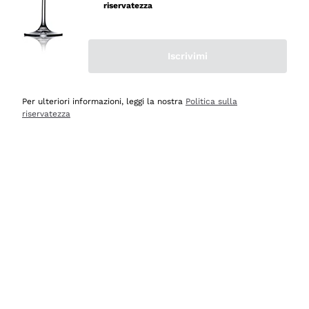
velocissima
riservatezza
Acquirente verificato
Iscrivimi
Ieri
Perfetti e attenti al cliente
Per ulteriori informazioni, leggi la nostra
Politica sulla
riservatezza
Acquirente verificato
Ieri
Semplice nell'uso, puntuali e veloci.
Acquirente verificato
Ieri
Ottima come sempre!