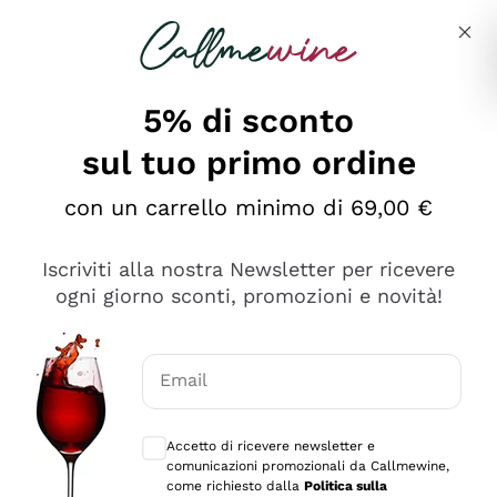
Salta al contenuto principale
Descrivi cosa stai cercando
5% di sconto
sul tuo primo ordine
Ottimo
con un carrello minimo di 69,00 €
4,5
/5
2.559
Iscriviti alla nostra Newsletter per ricevere
recensioni
ogni giorno sconti, promozioni e novità!
Le nostre recensioni a 4 e 5 stelle.
Clicca qui per leggerle tutte >
Email
Precedente
Successivo
Consensi opzionali per ricevere comunica
Accetto di ricevere newsletter e
Oggi
comunicazioni promozionali da Callmewine,
Il catalogo offre moltissime possibilità di scelta tra tanti
come richiesto dalla
Politica sulla