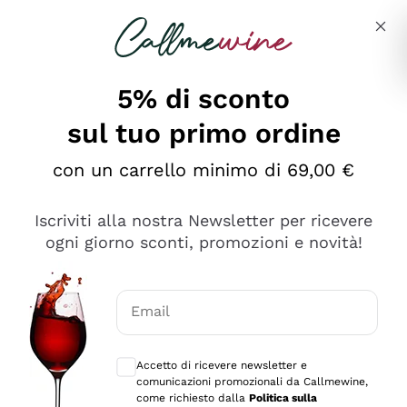
Salta al contenuto principale
Descrivi cosa stai cercando
5% di sconto
sul tuo primo ordine
Ottimo
con un carrello minimo di 69,00 €
4,5
/5
2.551
Iscriviti alla nostra Newsletter per ricevere
recensioni
ogni giorno sconti, promozioni e novità!
Le nostre recensioni a 4 e 5 stelle.
Clicca qui per leggerle tutte >
Email
Precedente
Successivo
Consensi opzionali per ricevere comunica
Accetto di ricevere newsletter e
Oggi
comunicazioni promozionali da Callmewine,
Perfetti e attenti al cliente
come richiesto dalla
Politica sulla