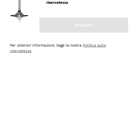
velocissima
riservatezza
Acquirente verificato
Iscrivimi
Ieri
Perfetti e attenti al cliente
Per ulteriori informazioni, leggi la nostra
Politica sulla
riservatezza
Acquirente verificato
Ieri
Semplice nell'uso, puntuali e veloci.
Acquirente verificato
Ieri
Ottima come sempre!