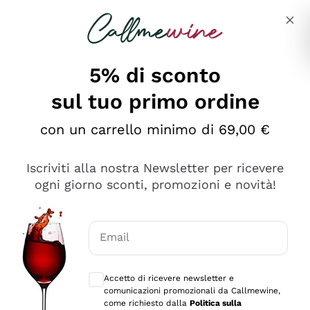
Salta al contenuto principale
Descrivi cosa stai cercando
5% di sconto
sul tuo primo ordine
Ottimo
con un carrello minimo di 69,00 €
4,5
/5
2.552
Iscriviti alla nostra Newsletter per ricevere
recensioni
ogni giorno sconti, promozioni e novità!
Le nostre recensioni a 4 e 5 stelle.
Clicca qui per leggerle tutte >
Email
Precedente
Successivo
Consensi opzionali per ricevere comunica
Accetto di ricevere newsletter e
Oggi
comunicazioni promozionali da Callmewine,
Ottima facilità di acquisto sul sito e consegna
come richiesto dalla
Politica sulla