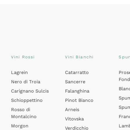
Vini Rossi
Vini Bianchi
Spu
Lagrein
Catarratto
Pros
Fon
Nero di Troia
Sancerre
Blan
Carignano Sulcis
Falanghina
Spum
Schioppettino
Pinot Bianco
Spum
Rosso di
Arneis
Montalcino
Fran
Vitovska
Morgon
Lamb
Verdicchio