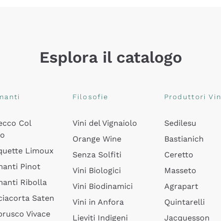
Esplora il catalogo
manti
Filosofie
Produttori Vin
ecco Col
Vini del Vignaiolo
Sedilesu
do
Orange Wine
Bastianich
quette Limoux
Senza Solfiti
Ceretto
anti Pinot
Vini Biologici
Masseto
anti Ribolla
Vini Biodinamici
Agrapart
ciacorta Saten
Vini in Anfora
Quintarelli
rusco Vivace
Lieviti Indigeni
Jacquesson