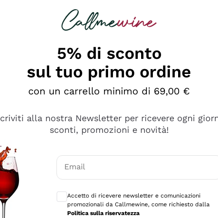
rcando
Champagne
Spumanti
Tutti i Vini
5% di sconto
sul tuo primo ordine
con un carrello minimo di 69,00 €
scriviti alla nostra Newsletter per ricevere ogni gior
sconti, promozioni e novità!
Email
Consensi opzionali per ricevere comunicaz
Accetto di ricevere newsletter e comunicazioni
promozionali da Callmewine, come richiesto dalla
tanti prodotti diversi e con un ampio range di prezzo. Le 
Politica sulla riservatezza