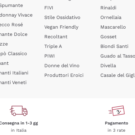
 Spumante
FIVI
Rinaldi
donnay Vivace
Stile Ossidativo
Ornellaia
ecco Rosé
Vegan Friendly
Mascarello
ante Dolce
Recoltant
Gosset
izze
Triple A
Biondi Santi
epò Classico
PIWI
Guado al Tass
mant
Donne del Vino
Divella
anti Italiani
Produttori Eroici
Casale del Gigl
anti Veneti
Consegna in 1-3 gg
Pagamento
in Italia
in 3 rate