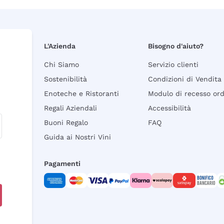
L'Azienda
Bisogno d'aiuto?
Chi Siamo
Servizio clienti
Sostenibilità
Condizioni di Vendita
Enoteche e Ristoranti
Modulo di recesso or
Regali Aziendali
Accessibilità
Buoni Regalo
FAQ
Guida ai Nostri Vini
Pagamenti