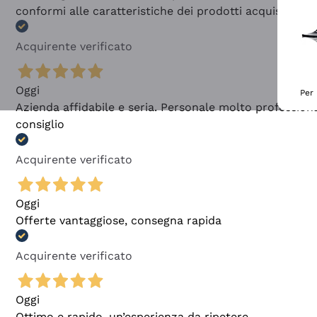
conformi alle caratteristiche dei prodotti acquistati
Acquirente verificato
Oggi
Per 
Azienda affidabile e seria. Personale molto profession
consiglio
Acquirente verificato
Oggi
Offerte vantaggiose, consegna rapida
Acquirente verificato
Oggi
Ottimo e rapido, un’esperienza da ripetere