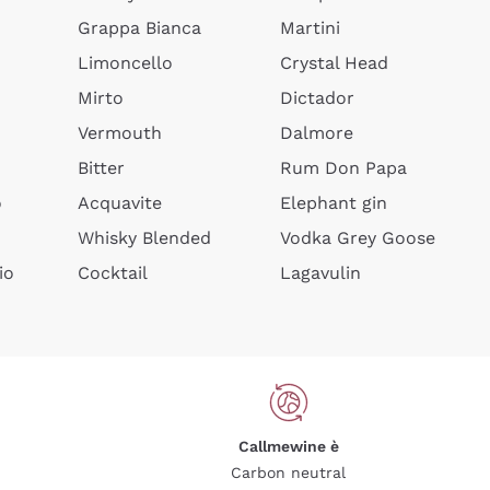
Grappa Bianca
Martini
Limoncello
Crystal Head
Mirto
Dictador
Vermouth
Dalmore
Bitter
Rum Don Papa
o
Acquavite
Elephant gin
Whisky Blended
Vodka Grey Goose
io
Cocktail
Lagavulin
Callmewine è
Carbon neutral