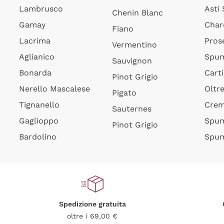
Lambrusco
Asti
Chenin Blanc
Gamay
Char
Fiano
Lacrima
Pros
Vermentino
Aglianico
Spum
Sauvignon
Bonarda
Cart
Pinot Grigio
Nerello Mascalese
Oltr
Pigato
Tignanello
Cre
Sauternes
Gaglioppo
Spum
Pinot Grigio
Bardolino
Spum
Spedizione gratuita
oltre i 69,00 €