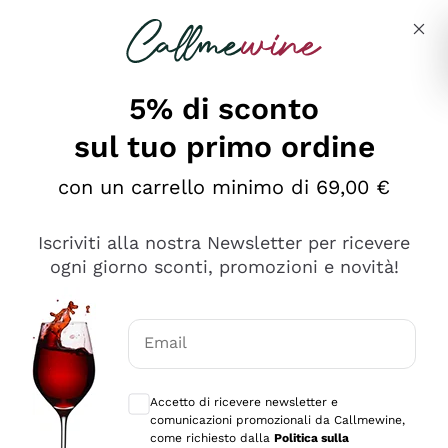
Salta al contenuto principale
Descrivi cosa stai cercando
5% di sconto
sul tuo primo ordine
con un carrello minimo di 69,00 €
Esplora il catalogo
Iscriviti alla nostra Newsletter per ricevere
ogni giorno sconti, promozioni e novità!
Vini Rossi
Lagrein
Vini Bianchi
Email
Nero di Troia
Consensi opzionali per ricevere comunica
Catarratto
Spumanti
Carignano Sulcis
Accetto di ricevere newsletter e
Sancerre
comunicazioni promozionali da Callmewine,
Schioppettino
Prosecco Col Fondo
Filosofie
come richiesto dalla
Politica sulla
Falanghina