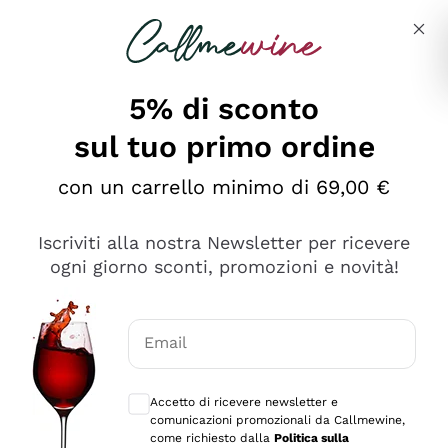
Salta al contenuto principale
Descrivi cosa stai cercando
5% di sconto
sul tuo primo ordine
Ottimo
con un carrello minimo di 69,00 €
4,5
/5
2.567
Iscriviti alla nostra Newsletter per ricevere
recensioni
ogni giorno sconti, promozioni e novità!
Le nostre recensioni a 4 e 5 stelle.
Clicca qui per leggerle tutte >
Email
Precedente
Successivo
Consensi opzionali per ricevere comunica
Accetto di ricevere newsletter e
Ieri
comunicazioni promozionali da Callmewine,
Ottimo servizio!
come richiesto dalla
Politica sulla