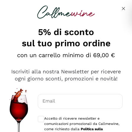
Salta al contenuto principale
Descrivi cosa stai cercando
5% di sconto
sul tuo primo ordine
Ottimo
con un carrello minimo di 69,00 €
4,5
/5
2.552
Iscriviti alla nostra Newsletter per ricevere
recensioni
ogni giorno sconti, promozioni e novità!
Le nostre recensioni a 4 e 5 stelle.
Clicca qui per leggerle tutte >
Email
Precedente
Successivo
Consensi opzionali per ricevere comunica
Accetto di ricevere newsletter e
Oggi
comunicazioni promozionali da Callmewine,
Ottima facilità di acquisto sul sito e consegna
come richiesto dalla
Politica sulla