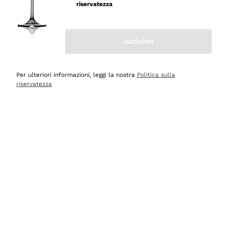
velocissima
riservatezza
Acquirente verificato
Iscrivimi
Ieri
Perfetti e attenti al cliente
Per ulteriori informazioni, leggi la nostra
Politica sulla
riservatezza
Acquirente verificato
2 Giorni Fa
Semplice nell'uso, puntuali e veloci.
Acquirente verificato
2 Giorni Fa
Ottima come sempre!