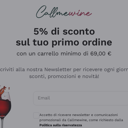
rcando
Champagne
Spumanti
Tutti i Vini
5% di sconto
sul tuo primo ordine
con un carrello minimo di 69,00 €
scriviti alla nostra Newsletter per ricevere ogni gior
sconti, promozioni e novità!
Email
Consensi opzionali per ricevere comunicaz
Accetto di ricevere newsletter e comunicazioni
promozionali da Callmewine, come richiesto dalla
sima
Politica sulla riservatezza