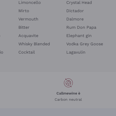
Limoncello
Crystal Head
Mirto
Dictador
Vermouth
Dalmore
Bitter
Rum Don Papa
o
Acquavite
Elephant gin
Whisky Blended
Vodka Grey Goose
io
Cocktail
Lagavulin
Callmewine è
Carbon neutral