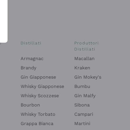
i
Distillati
Produttori
Distillati
Armagnac
Macallan
Brandy
Kraken
Gin Giapponese
Gin Mokey's
Whisky Giapponese
Bumbu
Whisky Scozzese
Gin Malfy
Bourbon
Sibona
Whisky Torbato
Campari
Grappa Bianca
Martini