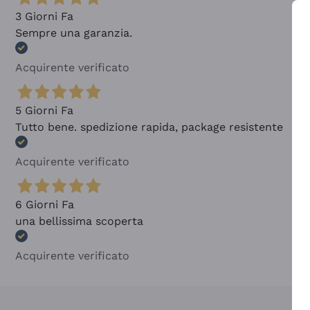
3 Giorni Fa
Sempre una garanzia.
Acquirente verificato
5 Giorni Fa
Tutto bene. spedizione rapida, package resistente
Acquirente verificato
6 Giorni Fa
una bellissima scoperta
Acquirente verificato