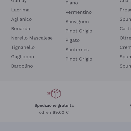
Gamay
Char
Fiano
Lacrima
Pros
Vermentino
Aglianico
Spum
Sauvignon
Bonarda
Cart
Pinot Grigio
Nerello Mascalese
Oltr
Pigato
Tignanello
Cre
Sauternes
Gaglioppo
Spum
Pinot Grigio
Bardolino
Spum
Spedizione gratuita
oltre i 69,00 €