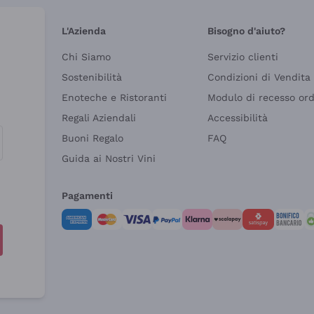
L'Azienda
Bisogno d'aiuto?
Chi Siamo
Servizio clienti
Sostenibilità
Condizioni di Vendita
Enoteche e Ristoranti
Modulo di recesso or
Regali Aziendali
Accessibilità
Buoni Regalo
FAQ
Guida ai Nostri Vini
Pagamenti