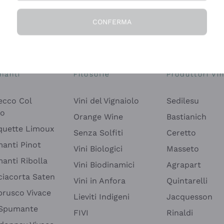
CONFERMA
Esplora il catalogo
manti
Filosofie
Produttori Vin
ecco Col
Vini del Vignaiolo
Sedilesu
do
Orange Wine
Bastianich
quette Limoux
Senza Solfiti
Ceretto
anti Pinot
Vini Biologici
Masseto
anti Ribolla
Vini Biodinamici
Agrapart
ciacorta Saten
Vini in Anfora
Quintarelli
rusco Vivace
Lieviti Indigeni
Jacquesson
 Spumante
FIVI
Rinaldi