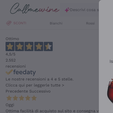
Salta al contenuto principale
Descrivi cosa stai ce
SCONTI
Bianchi
Rossi
Ottimo
4,5
/5
2.552
I
recensioni
Le nostre recensioni a 4 e 5 stelle.
Clicca qui per leggerle tutte >
Precedente
Successivo
Oggi
Ottima facilità di acquisto sul sito e consegna velocis