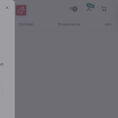
IT
Distillati
Provenienza
Altri
no
ioni e offerte personalizzate