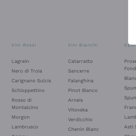
Vini Rossi
Vini Bianchi
Spu
Lagrein
Catarratto
Pros
Fon
Nero di Troia
Sancerre
Blan
Carignano Sulcis
Falanghina
Spum
Schioppettino
Pinot Bianco
Spum
Rosso di
Arneis
Montalcino
Fran
Vitovska
Morgon
Lamb
Verdicchio
Lambrusco
Asti
Chenin Blanc