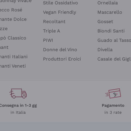
donnay Vivace
Stile Ossidativo
Ornellaia
ecco Rosé
Vegan Friendly
Mascarello
ante Dolce
Recoltant
Gosset
izze
Triple A
Biondi Santi
epò Classico
PIWI
Guado al Tass
mant
Donne del Vino
Divella
anti Italiani
Produttori Eroici
Casale del Gigl
anti Veneti
Consegna in 1-3 gg
Pagamento
in Italia
in 3 rate