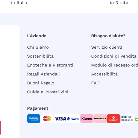
in Italia
in 3 rate
L'Azienda
Bisogno d'aiuto?
Chi Siamo
Servizio clienti
Sostenibilità
Condizioni di Vendita
Enoteche e Ristoranti
Modulo di recesso or
Regali Aziendali
Accessibilità
Buoni Regalo
FAQ
Guida ai Nostri Vini
Pagamenti