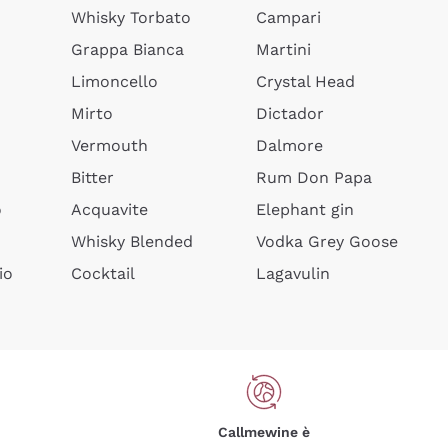
Whisky Torbato
Campari
Grappa Bianca
Martini
Limoncello
Crystal Head
Mirto
Dictador
Vermouth
Dalmore
Bitter
Rum Don Papa
o
Acquavite
Elephant gin
Whisky Blended
Vodka Grey Goose
io
Cocktail
Lagavulin
Callmewine è