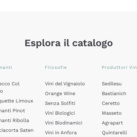
Esplora il catalogo
manti
Filosofie
Produttori Vin
ecco Col
Vini del Vignaiolo
Sedilesu
do
Orange Wine
Bastianich
quette Limoux
Senza Solfiti
Ceretto
anti Pinot
Vini Biologici
Masseto
anti Ribolla
Vini Biodinamici
Agrapart
ciacorta Saten
Vini in Anfora
Quintarelli