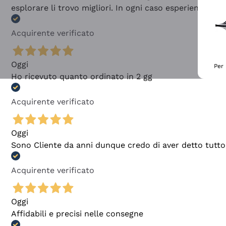
esplorare li trovo migliori. In ogni caso esperienza buo
Acquirente verificato
Oggi
Per 
Ho ricevuto quanto ordinato in 2 gg
Acquirente verificato
Oggi
Sono Cliente da anni dunque credo di aver detto tutto
Acquirente verificato
Oggi
Affidabili e precisi nelle consegne