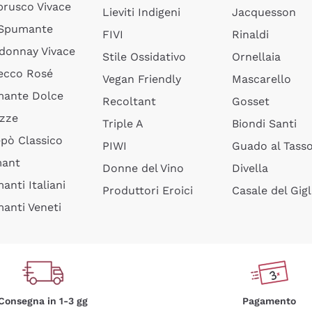
rusco Vivace
Lieviti Indigeni
Jacquesson
 Spumante
FIVI
Rinaldi
donnay Vivace
Stile Ossidativo
Ornellaia
ecco Rosé
Vegan Friendly
Mascarello
ante Dolce
Recoltant
Gosset
izze
Triple A
Biondi Santi
epò Classico
PIWI
Guado al Tass
mant
Donne del Vino
Divella
anti Italiani
Produttori Eroici
Casale del Gigl
anti Veneti
Consegna in 1-3 gg
Pagamento