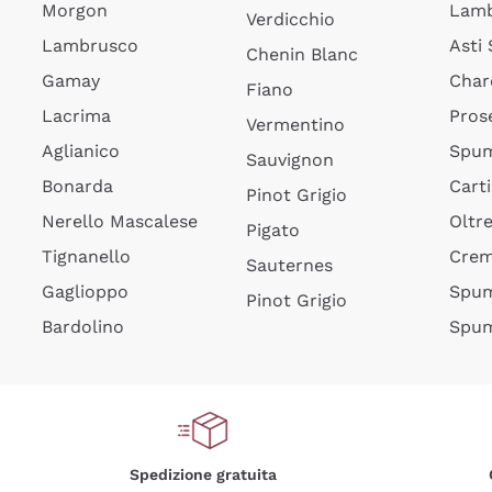
Morgon
Lamb
Verdicchio
Lambrusco
Asti
Chenin Blanc
Gamay
Char
Fiano
Lacrima
Pros
Vermentino
Aglianico
Spum
Sauvignon
Bonarda
Cart
Pinot Grigio
Nerello Mascalese
Oltr
Pigato
Tignanello
Cre
Sauternes
Gaglioppo
Spum
Pinot Grigio
Bardolino
Spum
Spedizione gratuita