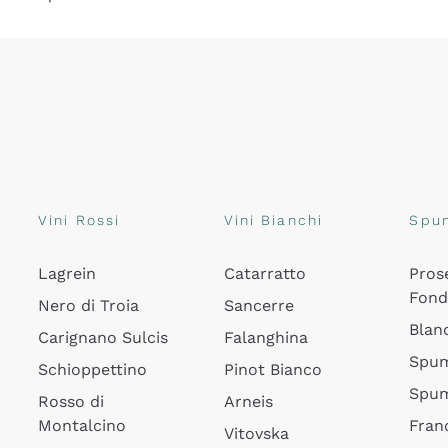
Vini Rossi
Vini Bianchi
Spu
Lagrein
Catarratto
Pros
Fon
Nero di Troia
Sancerre
Blan
Carignano Sulcis
Falanghina
Spum
Schioppettino
Pinot Bianco
Spum
Rosso di
Arneis
Montalcino
Fran
Vitovska