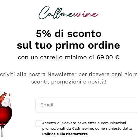
rcando
Champagne
Spumanti
Tutti i Vini
5% di sconto
sul tuo primo ordine
con un carrello minimo di 69,00 €
scriviti alla nostra Newsletter per ricevere ogni gior
sconti, promozioni e novità!
Email
Consensi opzionali per ricevere comunicaz
Accetto di ricevere newsletter e comunicazioni
promozionali da Callmewine, come richiesto dalla
se non è male ma secondo me ci sono alternative che hanno p
Politica sulla riservatezza