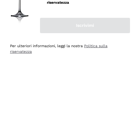
velocissima
riservatezza
Acquirente verificato
Iscrivimi
Ieri
Perfetti e attenti al cliente
Per ulteriori informazioni, leggi la nostra
Politica sulla
riservatezza
Acquirente verificato
Ieri
Semplice nell'uso, puntuali e veloci.
Acquirente verificato
Ieri
Ottima come sempre!