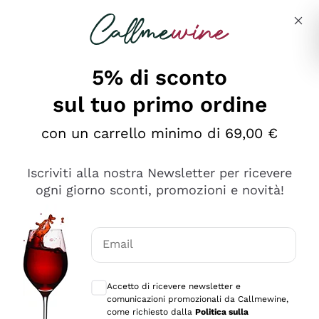
Salta al contenuto principale
Descrivi cosa stai cercando
5% di sconto
sul tuo primo ordine
Ottimo
con un carrello minimo di 69,00 €
4,5
/5
2.552
Iscriviti alla nostra Newsletter per ricevere
recensioni
ogni giorno sconti, promozioni e novità!
Le nostre recensioni a 4 e 5 stelle.
Clicca qui per leggerle tutte >
Email
Precedente
Successivo
Consensi opzionali per ricevere comunica
Accetto di ricevere newsletter e
Oggi
comunicazioni promozionali da Callmewine,
Ottima facilità di acquisto sul sito e consegna
come richiesto dalla
Politica sulla