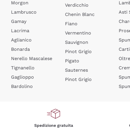
Morgon
Lamb
Verdicchio
Lambrusco
Asti
Chenin Blanc
Gamay
Char
Fiano
Lacrima
Pros
Vermentino
Aglianico
Spum
Sauvignon
Bonarda
Cart
Pinot Grigio
Nerello Mascalese
Oltr
Pigato
Tignanello
Cre
Sauternes
Gaglioppo
Spum
Pinot Grigio
Bardolino
Spum
Spedizione gratuita