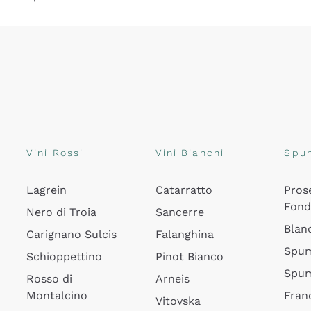
Vini Rossi
Vini Bianchi
Spu
Lagrein
Catarratto
Pros
Fon
Nero di Troia
Sancerre
Blan
Carignano Sulcis
Falanghina
Spum
Schioppettino
Pinot Bianco
Spum
Rosso di
Arneis
Montalcino
Fran
Vitovska