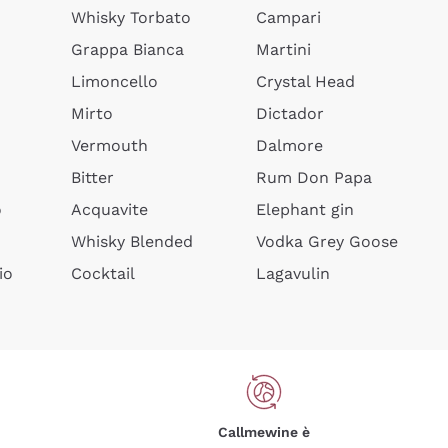
Whisky Torbato
Campari
Grappa Bianca
Martini
Limoncello
Crystal Head
Mirto
Dictador
Vermouth
Dalmore
Bitter
Rum Don Papa
o
Acquavite
Elephant gin
Whisky Blended
Vodka Grey Goose
io
Cocktail
Lagavulin
Callmewine è