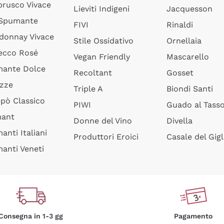
rusco Vivace
Lieviti Indigeni
Jacquesson
 Spumante
FIVI
Rinaldi
donnay Vivace
Stile Ossidativo
Ornellaia
ecco Rosé
Vegan Friendly
Mascarello
ante Dolce
Recoltant
Gosset
izze
Triple A
Biondi Santi
epò Classico
PIWI
Guado al Tass
mant
Donne del Vino
Divella
anti Italiani
Produttori Eroici
Casale del Gigl
anti Veneti
Consegna in 1-3 gg
Pagamento