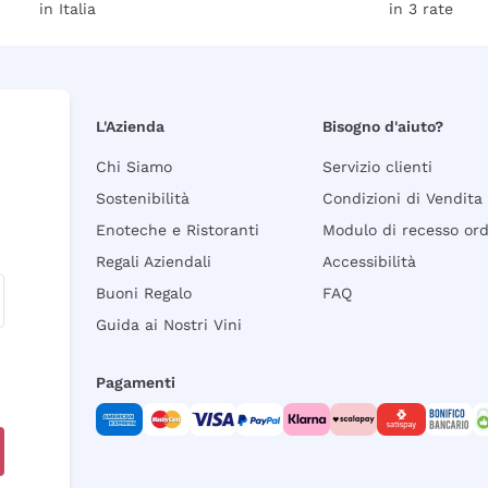
in Italia
in 3 rate
L'Azienda
Bisogno d'aiuto?
Chi Siamo
Servizio clienti
Sostenibilità
Condizioni di Vendita
Enoteche e Ristoranti
Modulo di recesso or
Regali Aziendali
Accessibilità
Buoni Regalo
FAQ
Guida ai Nostri Vini
Pagamenti