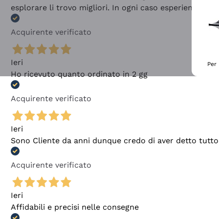
esplorare li trovo migliori. In ogni caso esperienza buo
Acquirente verificato
Ieri
Per 
Ho ricevuto quanto ordinato in 2 gg
Acquirente verificato
Ieri
Sono Cliente da anni dunque credo di aver detto tutto
Acquirente verificato
Ieri
Affidabili e precisi nelle consegne