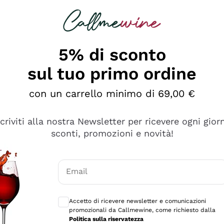
rcando
Champagne
Spumanti
Tutti i Vini
5% di sconto
sul tuo primo ordine
con un carrello minimo di 69,00 €
scriviti alla nostra Newsletter per ricevere ogni gior
sconti, promozioni e novità!
Email
Consensi opzionali per ricevere comunicaz
Accetto di ricevere newsletter e comunicazioni
promozionali da Callmewine, come richiesto dalla
se non è male ma secondo me ci sono alternative che hanno p
Politica sulla riservatezza