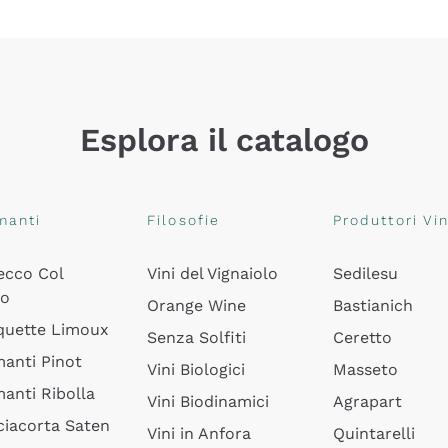
Esplora il catalogo
manti
Filosofie
Produttori Vin
ecco Col
Vini del Vignaiolo
Sedilesu
do
Orange Wine
Bastianich
quette Limoux
Senza Solfiti
Ceretto
anti Pinot
Vini Biologici
Masseto
anti Ribolla
Vini Biodinamici
Agrapart
ciacorta Saten
Vini in Anfora
Quintarelli