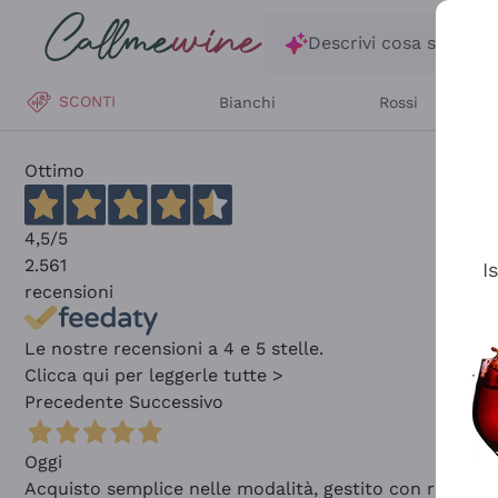
Salta al contenuto principale
Descrivi cosa stai ce
SCONTI
Bianchi
Rossi
Ottimo
4,5
/5
2.561
I
recensioni
Le nostre recensioni a 4 e 5 stelle.
Clicca qui per leggerle tutte >
Precedente
Successivo
Oggi
Acquisto semplice nelle modalità, gestito con rapidità 