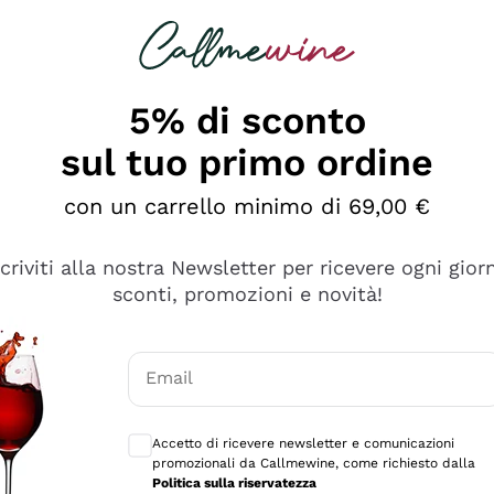
rcando
Champagne
Spumanti
Tutti i Vini
5% di sconto
sul tuo primo ordine
con un carrello minimo di 69,00 €
scriviti alla nostra Newsletter per ricevere ogni gior
sconti, promozioni e novità!
Email
Consensi opzionali per ricevere comunicaz
Accetto di ricevere newsletter e comunicazioni
promozionali da Callmewine, come richiesto dalla
e professionalità
Politica sulla riservatezza