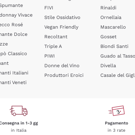
 Spumante
FIVI
Rinaldi
donnay Vivace
Stile Ossidativo
Ornellaia
ecco Rosé
Vegan Friendly
Mascarello
ante Dolce
Recoltant
Gosset
izze
Triple A
Biondi Santi
epò Classico
PIWI
Guado al Tass
mant
Donne del Vino
Divella
anti Italiani
Produttori Eroici
Casale del Gigl
anti Veneti
Consegna in 1-3 gg
Pagamento
in Italia
in 3 rate