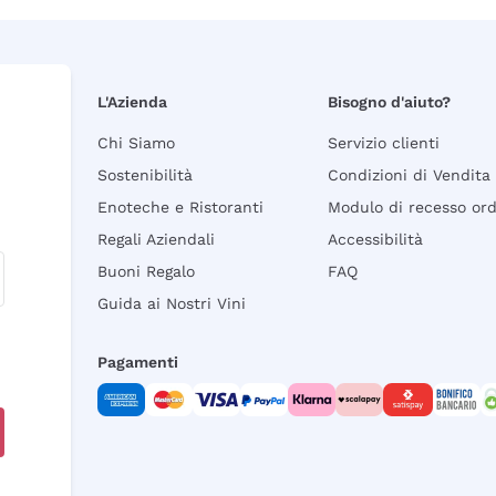
L'Azienda
Bisogno d'aiuto?
Chi Siamo
Servizio clienti
Sostenibilità
Condizioni di Vendita
Enoteche e Ristoranti
Modulo di recesso or
Regali Aziendali
Accessibilità
Buoni Regalo
FAQ
Guida ai Nostri Vini
Pagamenti