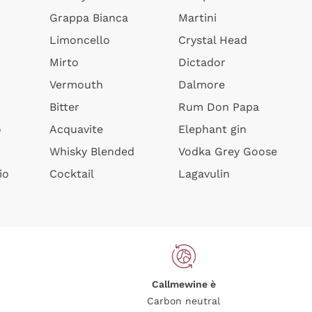
Grappa Bianca
Martini
Limoncello
Crystal Head
Mirto
Dictador
Vermouth
Dalmore
Bitter
Rum Don Papa
o
Acquavite
Elephant gin
Whisky Blended
Vodka Grey Goose
io
Cocktail
Lagavulin
Callmewine è
Carbon neutral