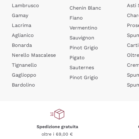
Lambrusco
Asti
Chenin Blanc
Gamay
Char
Fiano
Lacrima
Pros
Vermentino
Aglianico
Spum
Sauvignon
Bonarda
Cart
Pinot Grigio
Nerello Mascalese
Oltr
Pigato
Tignanello
Cre
Sauternes
Gaglioppo
Spum
Pinot Grigio
Bardolino
Spum
Spedizione gratuita
oltre i 69,00 €