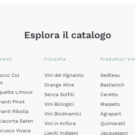
Esplora il catalogo
manti
Filosofie
Produttori Vin
ecco Col
Vini del Vignaiolo
Sedilesu
do
Orange Wine
Bastianich
quette Limoux
Senza Solfiti
Ceretto
anti Pinot
Vini Biologici
Masseto
anti Ribolla
Vini Biodinamici
Agrapart
ciacorta Saten
Vini in Anfora
Quintarelli
rusco Vivace
Lieviti Indigeni
Jacquesson