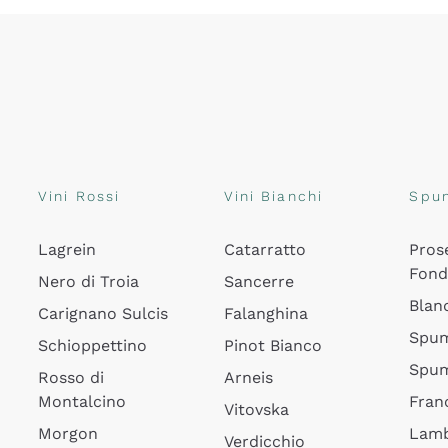
Vini Rossi
Vini Bianchi
Spu
Lagrein
Catarratto
Pros
Fon
Nero di Troia
Sancerre
Blan
Carignano Sulcis
Falanghina
Spum
Schioppettino
Pinot Bianco
Spum
Rosso di
Arneis
Montalcino
Fran
Vitovska
Morgon
Lamb
Verdicchio