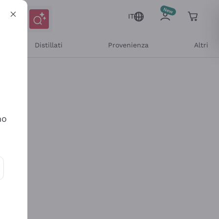
IT
Distillati
Provenienza
Altri
no
ioni e offerte personalizzate