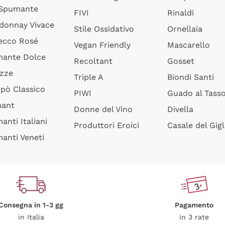
 Spumante
FIVI
Rinaldi
donnay Vivace
Stile Ossidativo
Ornellaia
ecco Rosé
Vegan Friendly
Mascarello
ante Dolce
Recoltant
Gosset
izze
Triple A
Biondi Santi
epò Classico
PIWI
Guado al Tass
mant
Donne del Vino
Divella
anti Italiani
Produttori Eroici
Casale del Gigl
anti Veneti
Consegna in 1-3 gg
Pagamento
in Italia
in 3 rate