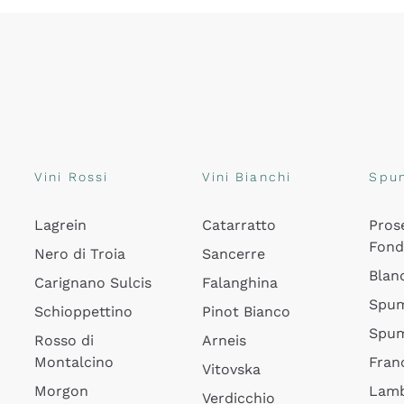
Vini Rossi
Vini Bianchi
Spu
Lagrein
Catarratto
Pros
Fon
Nero di Troia
Sancerre
Blan
Carignano Sulcis
Falanghina
Spum
Schioppettino
Pinot Bianco
Spum
Rosso di
Arneis
Montalcino
Fran
Vitovska
Morgon
Lamb
Verdicchio