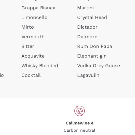
Grappa Bianca
Martini
Limoncello
Crystal Head
Mirto
Dictador
Vermouth
Dalmore
Bitter
Rum Don Papa
o
Acquavite
Elephant gin
Whisky Blended
Vodka Grey Goose
io
Cocktail
Lagavulin
Callmewine è
Carbon neutral