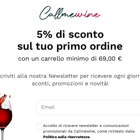
rcando
Champagne
Spumanti
Tutti i Vini
5% di sconto
sul tuo primo ordine
con un carrello minimo di 69,00 €
scriviti alla nostra Newsletter per ricevere ogni gior
sconti, promozioni e novità!
Email
Consensi opzionali per ricevere comunicaz
Accetto di ricevere newsletter e comunicazioni
promozionali da Callmewine, come richiesto dalla
tanti prodotti diversi e con un ampio range di prezzo. Le 
Politica sulla riservatezza