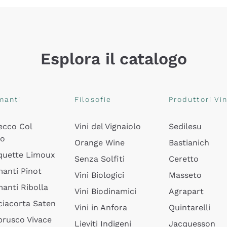
Esplora il catalogo
manti
Filosofie
Produttori Vin
ecco Col
Vini del Vignaiolo
Sedilesu
do
Orange Wine
Bastianich
quette Limoux
Senza Solfiti
Ceretto
anti Pinot
Vini Biologici
Masseto
anti Ribolla
Vini Biodinamici
Agrapart
ciacorta Saten
Vini in Anfora
Quintarelli
rusco Vivace
Lieviti Indigeni
Jacquesson