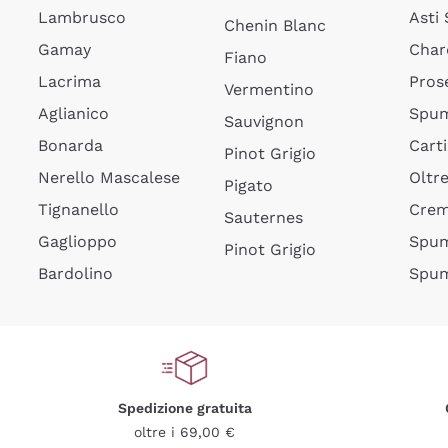
Lambrusco
Asti
Chenin Blanc
Gamay
Char
Fiano
Lacrima
Pros
Vermentino
Aglianico
Spum
Sauvignon
Bonarda
Cart
Pinot Grigio
Nerello Mascalese
Oltr
Pigato
Tignanello
Cre
Sauternes
Gaglioppo
Spum
Pinot Grigio
Bardolino
Spum
Spedizione gratuita
oltre i 69,00 €