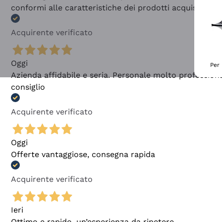
conformi alle caratteristiche dei prodotti acquistati
Acquirente verificato
Oggi
Per 
Azienda affidabile e seria. Personale molto profession
consiglio
Acquirente verificato
Oggi
Offerte vantaggiose, consegna rapida
Acquirente verificato
Ieri
Ottimo e rapido, un’esperienza da ripetere