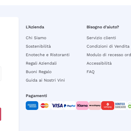
L'Azienda
Bisogno d'aiuto?
Chi Siamo
Servizio clienti
Sostenibilità
Condizioni di Vendita
Enoteche e Ristoranti
Modulo di recesso or
Regali Aziendali
Accessibilità
Buoni Regalo
FAQ
Guida ai Nostri Vini
Pagamenti