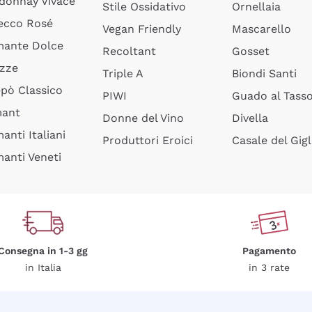
donnay Vivace
Stile Ossidativo
Ornellaia
ecco Rosé
Vegan Friendly
Mascarello
ante Dolce
Recoltant
Gosset
izze
Triple A
Biondi Santi
epò Classico
PIWI
Guado al Tass
mant
Donne del Vino
Divella
anti Italiani
Produttori Eroici
Casale del Gigl
anti Veneti
Consegna in 1-3 gg
Pagamento
in Italia
in 3 rate