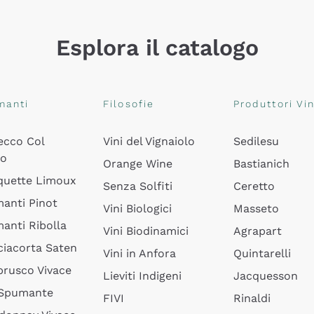
Esplora il catalogo
manti
Filosofie
Produttori Vin
ecco Col
Vini del Vignaiolo
Sedilesu
do
Orange Wine
Bastianich
quette Limoux
Senza Solfiti
Ceretto
anti Pinot
Vini Biologici
Masseto
anti Ribolla
Vini Biodinamici
Agrapart
ciacorta Saten
Vini in Anfora
Quintarelli
rusco Vivace
Lieviti Indigeni
Jacquesson
 Spumante
FIVI
Rinaldi