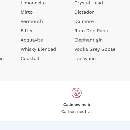
Limoncello
Crystal Head
Mirto
Dictador
Vermouth
Dalmore
Bitter
Rum Don Papa
o
Acquavite
Elephant gin
Whisky Blended
Vodka Grey Goose
io
Cocktail
Lagavulin
Callmewine è
Carbon neutral