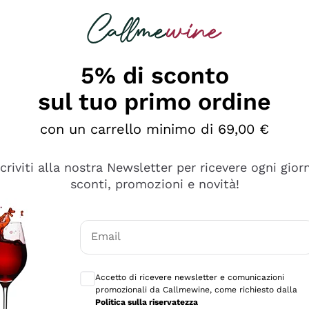
rcando
Champagne
Spumanti
Tutti i Vini
5% di sconto
sul tuo primo ordine
con un carrello minimo di 69,00 €
scriviti alla nostra Newsletter per ricevere ogni gior
sconti, promozioni e novità!
Email
Consensi opzionali per ricevere comunicaz
Accetto di ricevere newsletter e comunicazioni
promozionali da Callmewine, come richiesto dalla
sima
Politica sulla riservatezza