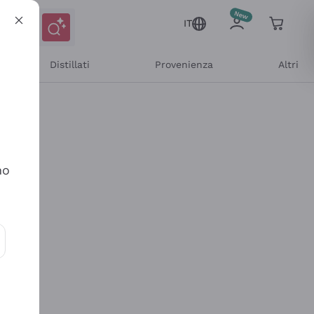
IT
Distillati
Provenienza
Altri
no
ioni e offerte personalizzate