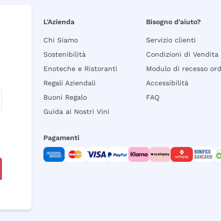
L'Azienda
Bisogno d'aiuto?
Chi Siamo
Servizio clienti
Sostenibilità
Condizioni di Vendita
Enoteche e Ristoranti
Modulo di recesso or
Regali Aziendali
Accessibilità
Buoni Regalo
FAQ
Guida ai Nostri Vini
Pagamenti