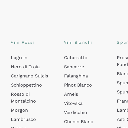
Vini Rossi
Vini Bianchi
Spu
Lagrein
Catarratto
Pros
Fon
Nero di Troia
Sancerre
Blan
Carignano Sulcis
Falanghina
Spum
Schioppettino
Pinot Bianco
Spum
Rosso di
Arneis
Montalcino
Fran
Vitovska
Morgon
Lamb
Verdicchio
Lambrusco
Asti
Chenin Blanc