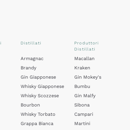
i
Distillati
Produttori
Distillati
Armagnac
Macallan
Brandy
Kraken
Gin Giapponese
Gin Mokey's
Whisky Giapponese
Bumbu
Whisky Scozzese
Gin Malfy
Bourbon
Sibona
Whisky Torbato
Campari
Grappa Bianca
Martini