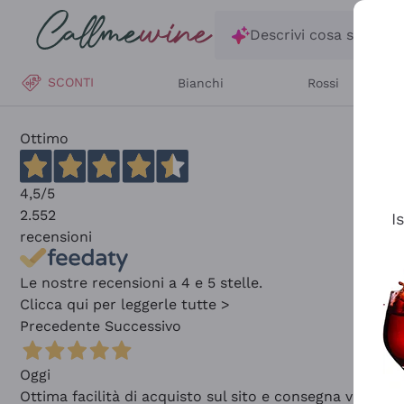
Salta al contenuto principale
Descrivi cosa stai ce
SCONTI
Bianchi
Rossi
Ottimo
4,5
/5
2.552
I
recensioni
Le nostre recensioni a 4 e 5 stelle.
Clicca qui per leggerle tutte >
Precedente
Successivo
Oggi
Ottima facilità di acquisto sul sito e consegna velocis