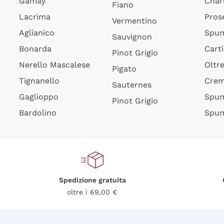
Gamay
Char
Fiano
Lacrima
Pros
Vermentino
Aglianico
Spum
Sauvignon
Bonarda
Cart
Pinot Grigio
Nerello Mascalese
Oltr
Pigato
Tignanello
Cre
Sauternes
Gaglioppo
Spum
Pinot Grigio
Bardolino
Spum
Spedizione gratuita
oltre i 69,00 €