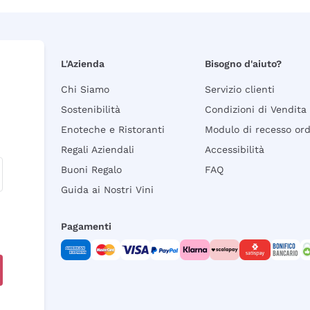
L'Azienda
Bisogno d'aiuto?
Chi Siamo
Servizio clienti
Sostenibilità
Condizioni di Vendita
Enoteche e Ristoranti
Modulo di recesso or
Regali Aziendali
Accessibilità
Buoni Regalo
FAQ
Guida ai Nostri Vini
Pagamenti