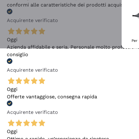
conformi alle caratteristiche dei prodotti acquistati
Acquirente verificato
Oggi
Per 
Azienda affidabile e seria. Personale molto profession
consiglio
Acquirente verificato
Oggi
Offerte vantaggiose, consegna rapida
Acquirente verificato
Oggi
Ottimo e rapido, un’esperienza da ripetere