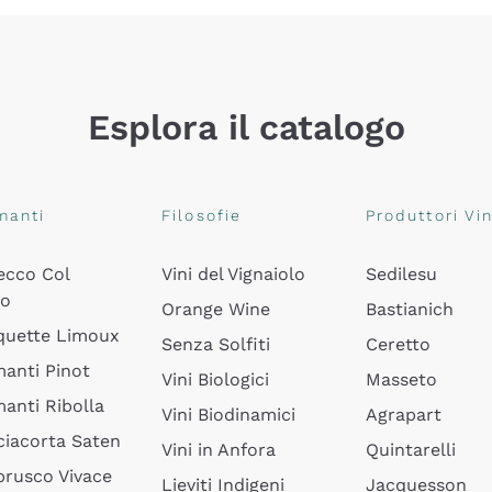
Esplora il catalogo
manti
Filosofie
Produttori Vin
ecco Col
Vini del Vignaiolo
Sedilesu
do
Orange Wine
Bastianich
quette Limoux
Senza Solfiti
Ceretto
anti Pinot
Vini Biologici
Masseto
anti Ribolla
Vini Biodinamici
Agrapart
ciacorta Saten
Vini in Anfora
Quintarelli
rusco Vivace
Lieviti Indigeni
Jacquesson