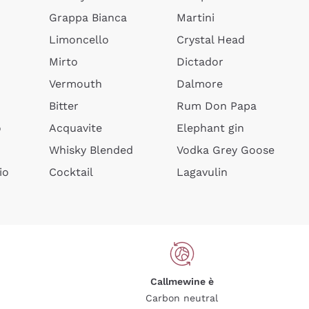
Grappa Bianca
Martini
Limoncello
Crystal Head
Mirto
Dictador
Vermouth
Dalmore
Bitter
Rum Don Papa
o
Acquavite
Elephant gin
Whisky Blended
Vodka Grey Goose
io
Cocktail
Lagavulin
Callmewine è
Carbon neutral