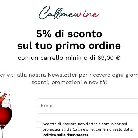
rcando
Champagne
Spumanti
Tutti i Vini
5% di sconto
sul tuo primo ordine
con un carrello minimo di 69,00 €
scriviti alla nostra Newsletter per ricevere ogni gior
sconti, promozioni e novità!
Email
Consensi opzionali per ricevere comunicaz
Accetto di ricevere newsletter e comunicazioni
promozionali da Callmewine, come richiesto dalla
tanti prodotti diversi e con un ampio range di prezzo. Le 
Politica sulla riservatezza