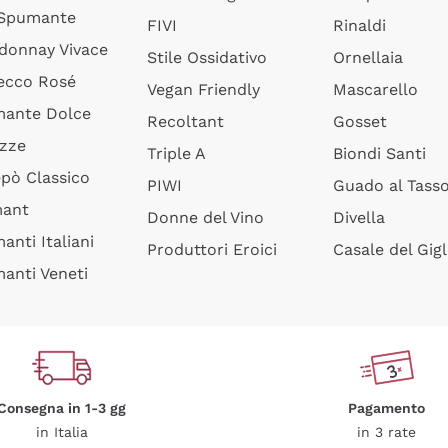
 Spumante
FIVI
Rinaldi
donnay Vivace
Stile Ossidativo
Ornellaia
ecco Rosé
Vegan Friendly
Mascarello
ante Dolce
Recoltant
Gosset
izze
Triple A
Biondi Santi
epò Classico
PIWI
Guado al Tass
mant
Donne del Vino
Divella
anti Italiani
Produttori Eroici
Casale del Gigl
anti Veneti
Consegna in 1-3 gg
Pagamento
in Italia
in 3 rate