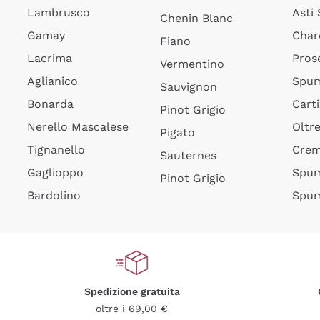
Lambrusco
Asti
Chenin Blanc
Gamay
Char
Fiano
Lacrima
Pros
Vermentino
Aglianico
Spum
Sauvignon
Bonarda
Cart
Pinot Grigio
Nerello Mascalese
Oltr
Pigato
Tignanello
Cre
Sauternes
Gaglioppo
Spum
Pinot Grigio
Bardolino
Spum
Spedizione gratuita
oltre i 69,00 €