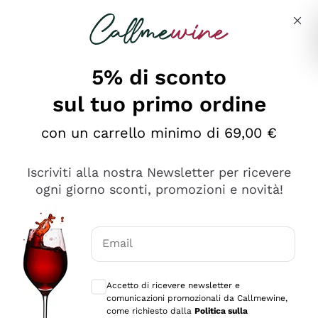
Salta al contenuto principale
Descrivi cosa stai cercando
5% di sconto
sul tuo primo ordine
Ottimo
con un carrello minimo di 69,00 €
4,5
/5
2.552
Iscriviti alla nostra Newsletter per ricevere
recensioni
ogni giorno sconti, promozioni e novità!
Le nostre recensioni a 4 e 5 stelle.
Clicca qui per leggerle tutte >
Email
Precedente
Successivo
Consensi opzionali per ricevere comunica
Accetto di ricevere newsletter e
Oggi
comunicazioni promozionali da Callmewine,
Ottima facilità di acquisto sul sito e consegna
come richiesto dalla
Politica sulla