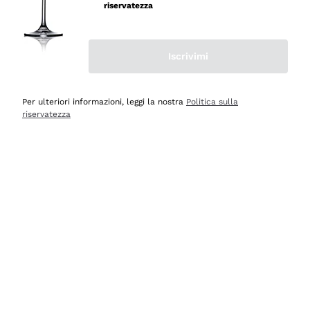
velocissima
riservatezza
Acquirente verificato
Iscrivimi
Ieri
Perfetti e attenti al cliente
Per ulteriori informazioni, leggi la nostra
Politica sulla
riservatezza
Acquirente verificato
Ieri
Semplice nell'uso, puntuali e veloci.
Acquirente verificato
Ieri
Ottima come sempre!