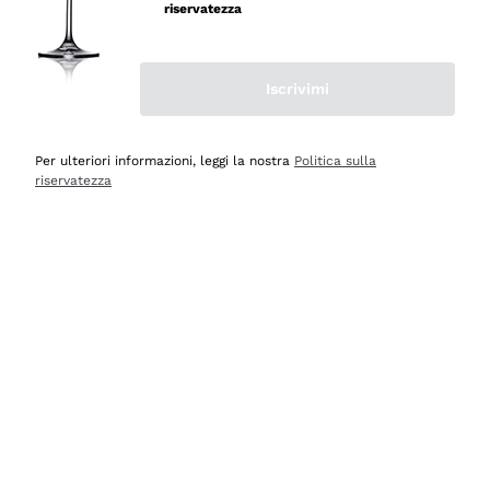
velocissima
riservatezza
Acquirente verificato
Iscrivimi
Ieri
Perfetti e attenti al cliente
Per ulteriori informazioni, leggi la nostra
Politica sulla
riservatezza
Acquirente verificato
2 Giorni Fa
Semplice nell'uso, puntuali e veloci.
Acquirente verificato
2 Giorni Fa
Ottima come sempre!