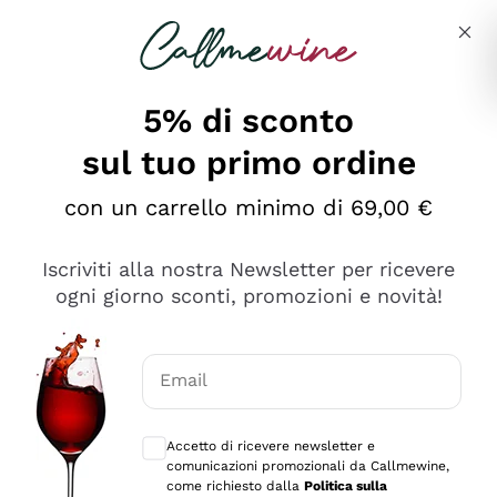
Salta al contenuto principale
Descrivi cosa stai cercando
5% di sconto
sul tuo primo ordine
Ottimo
con un carrello minimo di 69,00 €
4,5
/5
2.552
Iscriviti alla nostra Newsletter per ricevere
recensioni
ogni giorno sconti, promozioni e novità!
Le nostre recensioni a 4 e 5 stelle.
Clicca qui per leggerle tutte >
Email
Precedente
Successivo
Consensi opzionali per ricevere comunica
Accetto di ricevere newsletter e
Oggi
comunicazioni promozionali da Callmewine,
Ottima facilità di acquisto sul sito e consegna
come richiesto dalla
Politica sulla