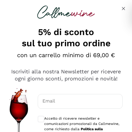
Salta al contenuto principale
Descrivi cosa stai cercando
5% di sconto
sul tuo primo ordine
Ottimo
con un carrello minimo di 69,00 €
4,5
/5
2.566
Iscriviti alla nostra Newsletter per ricevere
recensioni
ogni giorno sconti, promozioni e novità!
Le nostre recensioni a 4 e 5 stelle.
Clicca qui per leggerle tutte >
Email
Precedente
Successivo
Consensi opzionali per ricevere comunica
Accetto di ricevere newsletter e
Oggi
comunicazioni promozionali da Callmewine,
Ordine tutto ok, niente da dire a riguardo. Il sito in se
come richiesto dalla
Politica sulla