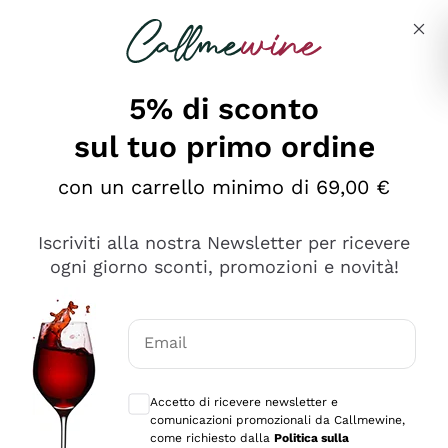
Salta al contenuto principale
Descrivi cosa stai cercando
5% di sconto
sul tuo primo ordine
Ottimo
con un carrello minimo di 69,00 €
4,5
/5
2.566
Iscriviti alla nostra Newsletter per ricevere
recensioni
ogni giorno sconti, promozioni e novità!
Le nostre recensioni a 4 e 5 stelle.
Clicca qui per leggerle tutte >
Email
Precedente
Successivo
Consensi opzionali per ricevere comunica
Accetto di ricevere newsletter e
2 Giorni Fa
comunicazioni promozionali da Callmewine,
Ordine tutto ok, niente da dire a riguardo. Il sito in se
come richiesto dalla
Politica sulla