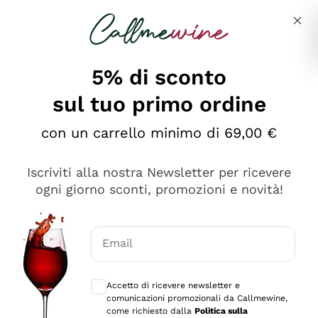
Salta al contenuto principale
Descrivi cosa stai cercando
5% di sconto
sul tuo primo ordine
Ottimo
con un carrello minimo di 69,00 €
4,5
/5
2.559
Iscriviti alla nostra Newsletter per ricevere
recensioni
ogni giorno sconti, promozioni e novità!
Le nostre recensioni a 4 e 5 stelle.
Clicca qui per leggerle tutte >
Email
Precedente
Successivo
Consensi opzionali per ricevere comunica
Accetto di ricevere newsletter e
Oggi
comunicazioni promozionali da Callmewine,
Il catalogo offre moltissime possibilità di scelta tra tanti
come richiesto dalla
Politica sulla