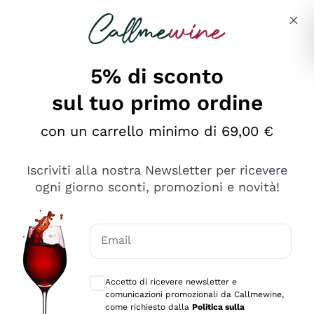
Salta al contenuto principale
Descrivi cosa stai cercando
5% di sconto
sul tuo primo ordine
Ottimo
con un carrello minimo di 69,00 €
4,5
/5
2.559
Iscriviti alla nostra Newsletter per ricevere
recensioni
ogni giorno sconti, promozioni e novità!
Le nostre recensioni a 4 e 5 stelle.
Clicca qui per leggerle tutte >
Email
Precedente
Successivo
Consensi opzionali per ricevere comunica
Accetto di ricevere newsletter e
Oggi
comunicazioni promozionali da Callmewine,
Il catalogo offre moltissime possibilità di scelta tra tanti
come richiesto dalla
Politica sulla