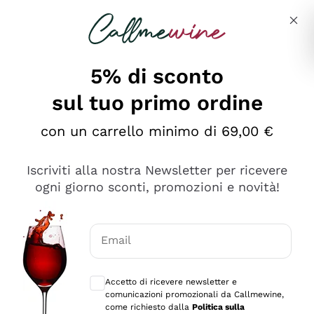
Salta al contenuto principale
Descrivi cosa stai cercando
5% di sconto
sul tuo primo ordine
Ottimo
con un carrello minimo di 69,00 €
4,5
/5
2.566
Iscriviti alla nostra Newsletter per ricevere
recensioni
ogni giorno sconti, promozioni e novità!
Le nostre recensioni a 4 e 5 stelle.
Clicca qui per leggerle tutte >
Email
Precedente
Successivo
Consensi opzionali per ricevere comunica
Accetto di ricevere newsletter e
2 Giorni Fa
comunicazioni promozionali da Callmewine,
Ordine tutto ok, niente da dire a riguardo. Il sito in se
come richiesto dalla
Politica sulla