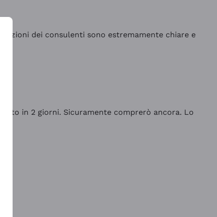
indicazioni dei consulenti sono estremamente chiare e
rrivato in 2 giorni. Sicuramente comprerò ancora. Lo