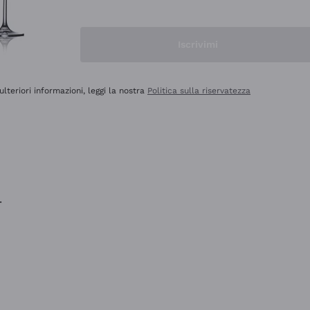
na e lo consiglio! 👍
Iscrivimi
ulteriori informazioni, leggi la nostra
Politica sulla riservatezza
.