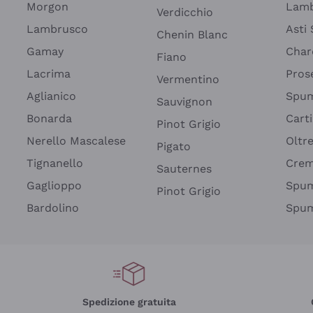
Morgon
Lamb
Verdicchio
Lambrusco
Asti
Chenin Blanc
Gamay
Char
Fiano
Lacrima
Pros
Vermentino
Aglianico
Spum
Sauvignon
Bonarda
Cart
Pinot Grigio
Nerello Mascalese
Oltr
Pigato
Tignanello
Cre
Sauternes
Gaglioppo
Spum
Pinot Grigio
Bardolino
Spum
Spedizione gratuita