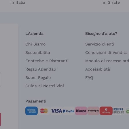
in Italia
in 3 rate
L'Azienda
Bisogno d'aiuto?
Chi Siamo
Servizio clienti
Sostenibilità
Condizioni di Vendita
Enoteche e Ristoranti
Modulo di recesso or
Regali Aziendali
Accessibilità
Buoni Regalo
FAQ
Guida ai Nostri Vini
Pagamenti