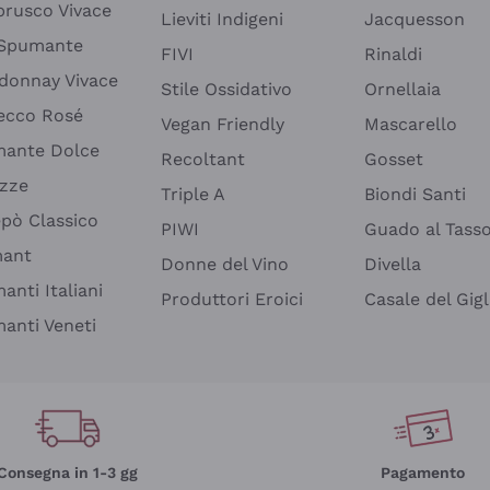
rusco Vivace
Lieviti Indigeni
Jacquesson
 Spumante
FIVI
Rinaldi
donnay Vivace
Stile Ossidativo
Ornellaia
ecco Rosé
Vegan Friendly
Mascarello
ante Dolce
Recoltant
Gosset
izze
Triple A
Biondi Santi
epò Classico
PIWI
Guado al Tass
mant
Donne del Vino
Divella
anti Italiani
Produttori Eroici
Casale del Gigl
anti Veneti
Consegna in 1-3 gg
Pagamento