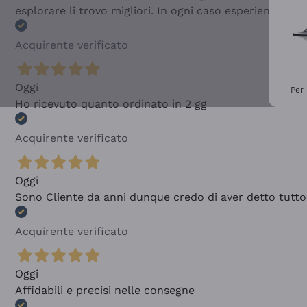
esplorare li trovo migliori. In ogni caso esperienza buo
Acquirente verificato
Oggi
Per 
Ho ricevuto quanto ordinato in 2 gg
Acquirente verificato
Oggi
Sono Cliente da anni dunque credo di aver detto tutto
Acquirente verificato
Oggi
Affidabili e precisi nelle consegne