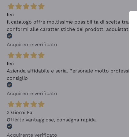
Ieri
Il catalogo offre moltissime possibilità di scelta tra 
conformi alle caratteristiche dei prodotti acquistati
Acquirente verificato
Ieri
Azienda affidabile e seria. Personale molto profession
consiglio
Acquirente verificato
2 Giorni Fa
Offerte vantaggiose, consegna rapida
Acquirente verificato