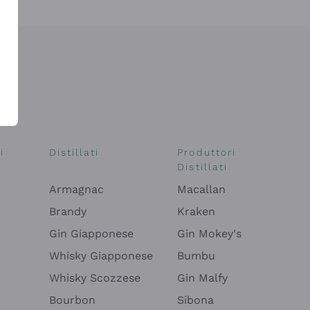
i
Distillati
Produttori
Distillati
Armagnac
Macallan
Brandy
Kraken
Gin Giapponese
Gin Mokey's
Whisky Giapponese
Bumbu
Whisky Scozzese
Gin Malfy
Bourbon
Sibona