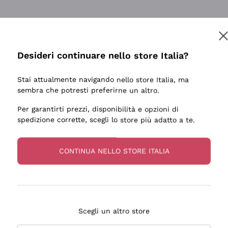
tanti prodotti diversi e con un ampio range di prezzo. Le 
Desideri continuare nello store Italia?
Stai attualmente navigando nello store Italia, ma
sembra che potresti preferirne un altro.
Per garantirti prezzi, disponibilità e opzioni di
ale e preparato. Vini ben confezionati e protetti. Pacco a
spedizione corrette, scegli lo store più adatto a te.
CONTINUA NELLO STORE ITALIA
Scegli un altro store