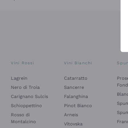
Vini Rossi
Vini Bianchi
Spu
Lagrein
Catarratto
Pros
Fon
Nero di Troia
Sancerre
Blan
Carignano Sulcis
Falanghina
Spum
Schioppettino
Pinot Bianco
Spum
Rosso di
Arneis
Montalcino
Fran
Vitovska