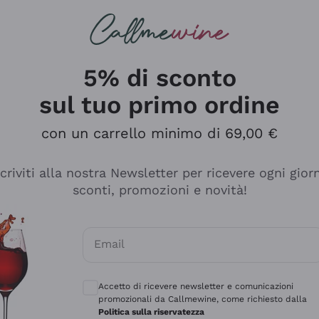
rcando
Champagne
Spumanti
Tutti i Vini
5% di sconto
sul tuo primo ordine
con un carrello minimo di 69,00 €
scriviti alla nostra Newsletter per ricevere ogni gior
sconti, promozioni e novità!
Email
Consensi opzionali per ricevere comunicaz
Accetto di ricevere newsletter e comunicazioni
promozionali da Callmewine, come richiesto dalla
se non è male ma secondo me ci sono alternative che hanno p
Politica sulla riservatezza