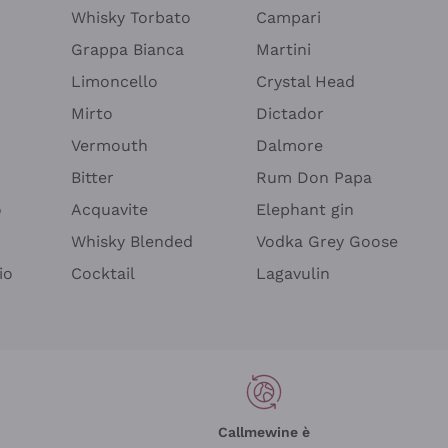
Whisky Torbato
Campari
Grappa Bianca
Martini
Limoncello
Crystal Head
Mirto
Dictador
Vermouth
Dalmore
Bitter
Rum Don Papa
o
Acquavite
Elephant gin
Whisky Blended
Vodka Grey Goose
io
Cocktail
Lagavulin
Callmewine è