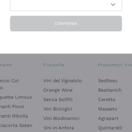
CONFERMA
Esplora il catalogo
manti
Filosofie
Produttori Vin
ecco Col
Vini del Vignaiolo
Sedilesu
do
Orange Wine
Bastianich
quette Limoux
Senza Solfiti
Ceretto
anti Pinot
Vini Biologici
Masseto
anti Ribolla
Vini Biodinamici
Agrapart
ciacorta Saten
Vini in Anfora
Quintarelli