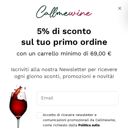
Salta al contenuto principale
Descrivi cosa stai cercando
5% di sconto
sul tuo primo ordine
con un carrello minimo di 69,00 €
Esplora il catalogo
Iscriviti alla nostra Newsletter per ricevere
ogni giorno sconti, promozioni e novità!
Vini Rossi
Lagrein
Vini Bianchi
Email
Nero di Troia
Consensi opzionali per ricevere comunica
Catarratto
Spumanti
Carignano Sulcis
Accetto di ricevere newsletter e
Sancerre
comunicazioni promozionali da Callmewine,
Schioppettino
Prosecco Col Fondo
Filosofie
come richiesto dalla
Politica sulla
Falanghina