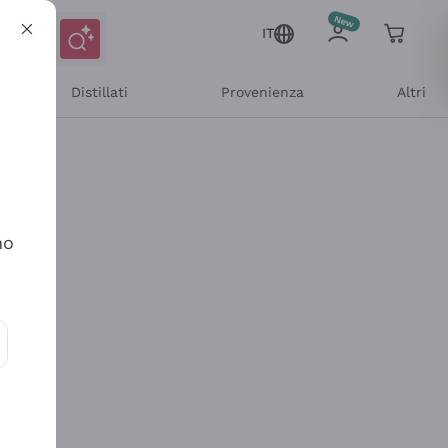
IT
Distillati
Provenienza
Altri
no
ioni e offerte personalizzate