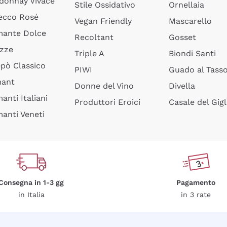
donnay Vivace
Stile Ossidativo
Ornellaia
ecco Rosé
Vegan Friendly
Mascarello
ante Dolce
Recoltant
Gosset
izze
Triple A
Biondi Santi
epò Classico
PIWI
Guado al Tass
mant
Donne del Vino
Divella
anti Italiani
Produttori Eroici
Casale del Gigl
anti Veneti
Consegna in 1-3 gg
Pagamento
in Italia
in 3 rate