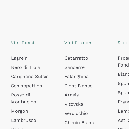
Vini Rossi
Vini Bianchi
Spu
Lagrein
Catarratto
Pros
Fon
Nero di Troia
Sancerre
Blan
Carignano Sulcis
Falanghina
Spum
Schioppettino
Pinot Bianco
Spum
Rosso di
Arneis
Montalcino
Fran
Vitovska
Morgon
Lamb
Verdicchio
Lambrusco
Asti
Chenin Blanc