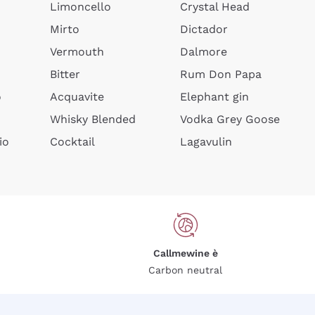
Limoncello
Crystal Head
Mirto
Dictador
Vermouth
Dalmore
Bitter
Rum Don Papa
o
Acquavite
Elephant gin
Whisky Blended
Vodka Grey Goose
io
Cocktail
Lagavulin
Callmewine è
Carbon neutral