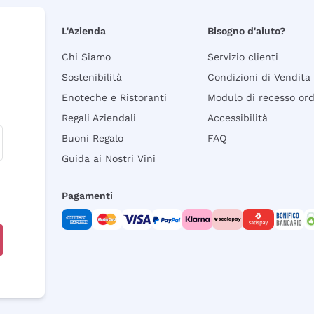
L'Azienda
Bisogno d'aiuto?
Chi Siamo
Servizio clienti
Sostenibilità
Condizioni di Vendita
Enoteche e Ristoranti
Modulo di recesso or
Regali Aziendali
Accessibilità
Buoni Regalo
FAQ
Guida ai Nostri Vini
Pagamenti