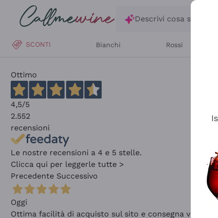
Salta al contenuto principale
Descrivi cosa stai ce
SCONTI
Bianchi
Rossi
Ottimo
4,5
/5
2.552
I
recensioni
Le nostre recensioni a 4 e 5 stelle.
Clicca qui per leggerle tutte >
Precedente
Successivo
Oggi
Ottima facilità di acquisto sul sito e consegna velocis