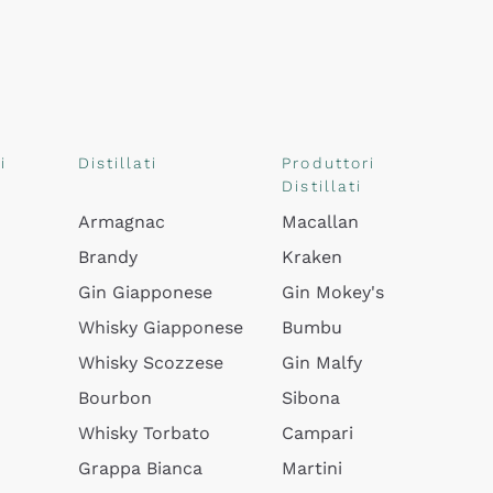
i
Distillati
Produttori
Distillati
Armagnac
Macallan
Brandy
Kraken
Gin Giapponese
Gin Mokey's
Whisky Giapponese
Bumbu
Whisky Scozzese
Gin Malfy
Bourbon
Sibona
Whisky Torbato
Campari
Grappa Bianca
Martini