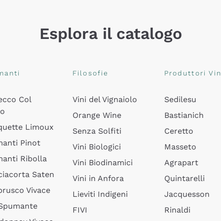
Esplora il catalogo
manti
Filosofie
Produttori Vin
ecco Col
Vini del Vignaiolo
Sedilesu
do
Orange Wine
Bastianich
quette Limoux
Senza Solfiti
Ceretto
anti Pinot
Vini Biologici
Masseto
anti Ribolla
Vini Biodinamici
Agrapart
ciacorta Saten
Vini in Anfora
Quintarelli
rusco Vivace
Lieviti Indigeni
Jacquesson
 Spumante
FIVI
Rinaldi