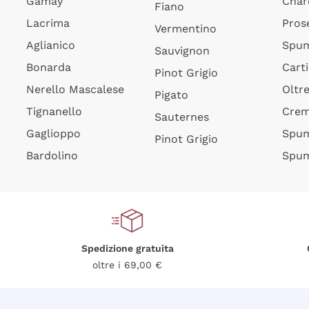
Gamay
Char
Fiano
Lacrima
Pros
Vermentino
Aglianico
Spum
Sauvignon
Bonarda
Cart
Pinot Grigio
Nerello Mascalese
Oltr
Pigato
Tignanello
Cre
Sauternes
Gaglioppo
Spum
Pinot Grigio
Bardolino
Spum
Spedizione gratuita
oltre i 69,00 €