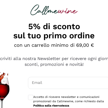
rcando
Champagne
Spumanti
Tutti i Vini
5% di sconto
sul tuo primo ordine
con un carrello minimo di 69,00 €
scriviti alla nostra Newsletter per ricevere ogni gior
sconti, promozioni e novità!
Email
Consensi opzionali per ricevere comunicaz
Accetto di ricevere newsletter e comunicazioni
promozionali da Callmewine, come richiesto dalla
sima
Politica sulla riservatezza