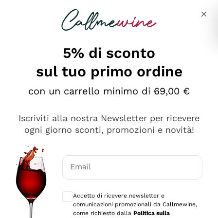
Salta al contenuto principale
Descrivi cosa stai cercando
5% di sconto
sul tuo primo ordine
Ottimo
con un carrello minimo di 69,00 €
4,5
/5
2.551
Iscriviti alla nostra Newsletter per ricevere
recensioni
ogni giorno sconti, promozioni e novità!
Le nostre recensioni a 4 e 5 stelle.
Clicca qui per leggerle tutte >
Email
Precedente
Successivo
Consensi opzionali per ricevere comunica
Accetto di ricevere newsletter e
Oggi
comunicazioni promozionali da Callmewine,
Perfetti e attenti al cliente
come richiesto dalla
Politica sulla