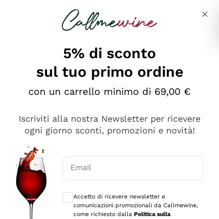
Salta al contenuto principale
Descrivi cosa stai cercando
5% di sconto
sul tuo primo ordine
Ottimo
con un carrello minimo di 69,00 €
4,5
/5
2.559
Iscriviti alla nostra Newsletter per ricevere
recensioni
ogni giorno sconti, promozioni e novità!
Le nostre recensioni a 4 e 5 stelle.
Clicca qui per leggerle tutte >
Email
Precedente
Successivo
Consensi opzionali per ricevere comunica
Accetto di ricevere newsletter e
Oggi
comunicazioni promozionali da Callmewine,
Il catalogo offre moltissime possibilità di scelta tra tanti
come richiesto dalla
Politica sulla