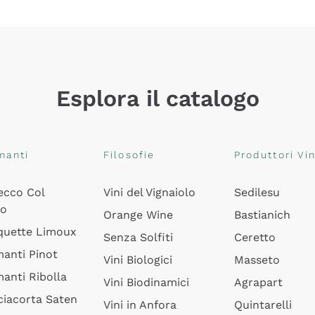
Esplora il catalogo
manti
Filosofie
Produttori Vin
ecco Col
Vini del Vignaiolo
Sedilesu
do
Orange Wine
Bastianich
quette Limoux
Senza Solfiti
Ceretto
anti Pinot
Vini Biologici
Masseto
anti Ribolla
Vini Biodinamici
Agrapart
ciacorta Saten
Vini in Anfora
Quintarelli