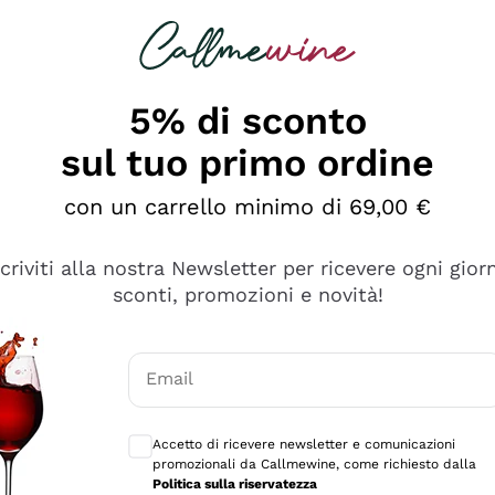
rcando
Champagne
Spumanti
Tutti i Vini
5% di sconto
sul tuo primo ordine
con un carrello minimo di 69,00 €
scriviti alla nostra Newsletter per ricevere ogni gior
sconti, promozioni e novità!
Email
Consensi opzionali per ricevere comunicaz
Accetto di ricevere newsletter e comunicazioni
promozionali da Callmewine, come richiesto dalla
se non è male ma secondo me ci sono alternative che hanno p
Politica sulla riservatezza