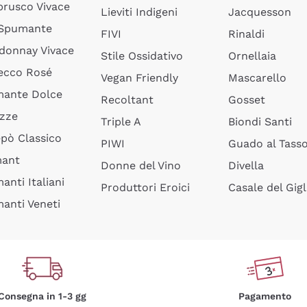
rusco Vivace
Lieviti Indigeni
Jacquesson
 Spumante
FIVI
Rinaldi
donnay Vivace
Stile Ossidativo
Ornellaia
ecco Rosé
Vegan Friendly
Mascarello
ante Dolce
Recoltant
Gosset
izze
Triple A
Biondi Santi
epò Classico
PIWI
Guado al Tass
mant
Donne del Vino
Divella
anti Italiani
Produttori Eroici
Casale del Gigl
anti Veneti
Consegna in 1-3 gg
Pagamento