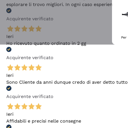
esplorare li trovo migliori. In ogni caso esperienza buo
Acquirente verificato
Ieri
Per 
Ho ricevuto quanto ordinato in 2 gg
Acquirente verificato
Ieri
Sono Cliente da anni dunque credo di aver detto tutto
Acquirente verificato
Ieri
Affidabili e precisi nelle consegne