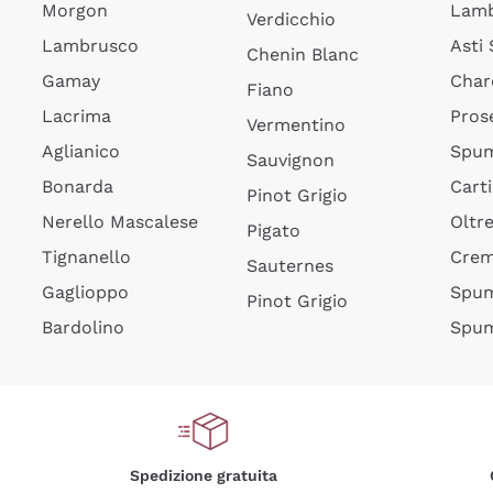
Morgon
Lamb
Verdicchio
Lambrusco
Asti
Chenin Blanc
Gamay
Char
Fiano
Lacrima
Pros
Vermentino
Aglianico
Spum
Sauvignon
Bonarda
Cart
Pinot Grigio
Nerello Mascalese
Oltr
Pigato
Tignanello
Cre
Sauternes
Gaglioppo
Spum
Pinot Grigio
Bardolino
Spum
Spedizione gratuita