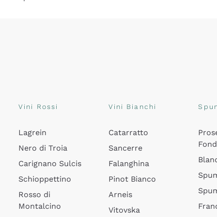
Vini Rossi
Vini Bianchi
Spu
Lagrein
Catarratto
Pros
Fon
Nero di Troia
Sancerre
Blan
Carignano Sulcis
Falanghina
Spum
Schioppettino
Pinot Bianco
Spum
Rosso di
Arneis
Montalcino
Fran
Vitovska