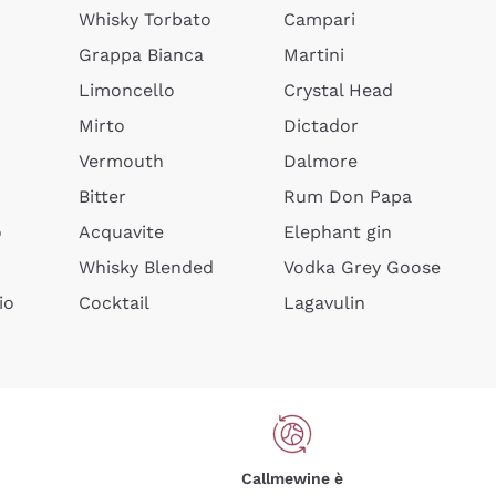
Whisky Torbato
Campari
Grappa Bianca
Martini
Limoncello
Crystal Head
Mirto
Dictador
Vermouth
Dalmore
Bitter
Rum Don Papa
o
Acquavite
Elephant gin
Whisky Blended
Vodka Grey Goose
io
Cocktail
Lagavulin
Callmewine è