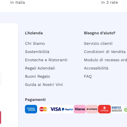
in Italia
in 3 rate
L'Azienda
Bisogno d'aiuto?
Chi Siamo
Servizio clienti
Sostenibilità
Condizioni di Vendita
Enoteche e Ristoranti
Modulo di recesso or
Regali Aziendali
Accessibilità
Buoni Regalo
FAQ
Guida ai Nostri Vini
Pagamenti