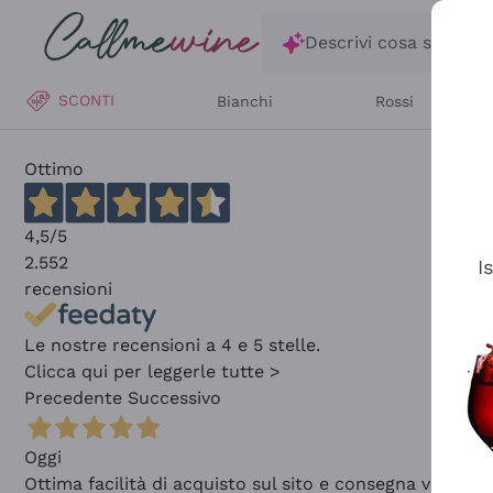
Salta al contenuto principale
Descrivi cosa stai ce
SCONTI
Bianchi
Rossi
Ottimo
4,5
/5
2.552
I
recensioni
Le nostre recensioni a 4 e 5 stelle.
Clicca qui per leggerle tutte >
Precedente
Successivo
Oggi
Ottima facilità di acquisto sul sito e consegna velocis