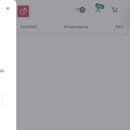
IT
Distillati
Provenienza
Altri
no
ioni e offerte personalizzate