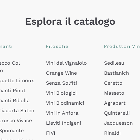
Esplora il catalogo
manti
Filosofie
Produttori Vin
ecco Col
Vini del Vignaiolo
Sedilesu
do
Orange Wine
Bastianich
quette Limoux
Senza Solfiti
Ceretto
anti Pinot
Vini Biologici
Masseto
anti Ribolla
Vini Biodinamici
Agrapart
ciacorta Saten
Vini in Anfora
Quintarelli
rusco Vivace
Lieviti Indigeni
Jacquesson
 Spumante
FIVI
Rinaldi