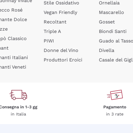
donnay Vivace
Stile Ossidativo
Ornellaia
ecco Rosé
Vegan Friendly
Mascarello
ante Dolce
Recoltant
Gosset
izze
Triple A
Biondi Santi
epò Classico
PIWI
Guado al Tass
mant
Donne del Vino
Divella
anti Italiani
Produttori Eroici
Casale del Gigl
anti Veneti
Consegna in 1-3 gg
Pagamento
in Italia
in 3 rate