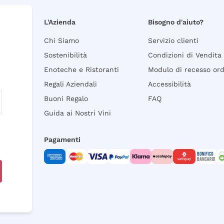
L'Azienda
Bisogno d'aiuto?
Chi Siamo
Servizio clienti
Sostenibilità
Condizioni di Vendita
Enoteche e Ristoranti
Modulo di recesso or
Regali Aziendali
Accessibilità
Buoni Regalo
FAQ
Guida ai Nostri Vini
Pagamenti