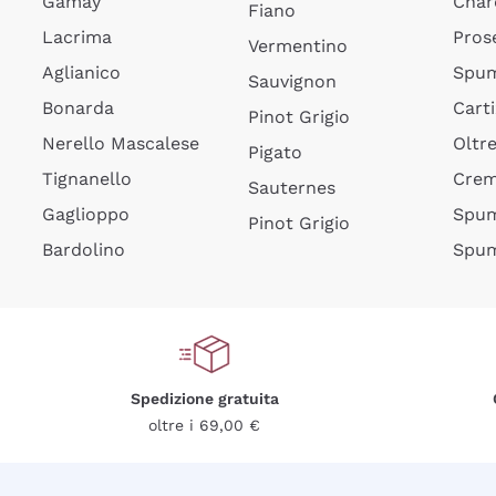
Gamay
Char
Fiano
Lacrima
Pros
Vermentino
Aglianico
Spum
Sauvignon
Bonarda
Cart
Pinot Grigio
Nerello Mascalese
Oltr
Pigato
Tignanello
Cre
Sauternes
Gaglioppo
Spum
Pinot Grigio
Bardolino
Spum
Spedizione gratuita
oltre i 69,00 €