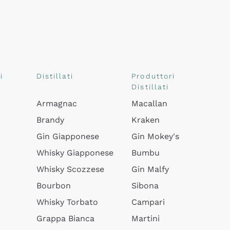
i
Distillati
Produttori
Distillati
Armagnac
Macallan
Brandy
Kraken
Gin Giapponese
Gin Mokey's
Whisky Giapponese
Bumbu
Whisky Scozzese
Gin Malfy
Bourbon
Sibona
Whisky Torbato
Campari
Grappa Bianca
Martini