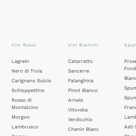
Vini Rossi
Vini Bianchi
Spu
Lagrein
Catarratto
Pros
Fon
Nero di Troia
Sancerre
Blan
Carignano Sulcis
Falanghina
Spum
Schioppettino
Pinot Bianco
Spum
Rosso di
Arneis
Montalcino
Fran
Vitovska
Morgon
Lamb
Verdicchio
Lambrusco
Asti
Chenin Blanc