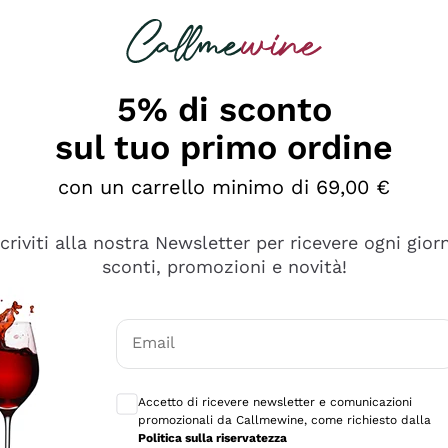
rcando
Champagne
Spumanti
Tutti i Vini
5% di sconto
sul tuo primo ordine
con un carrello minimo di 69,00 €
scriviti alla nostra Newsletter per ricevere ogni gior
sconti, promozioni e novità!
Email
Consensi opzionali per ricevere comunicaz
Accetto di ricevere newsletter e comunicazioni
promozionali da Callmewine, come richiesto dalla
sima
Politica sulla riservatezza