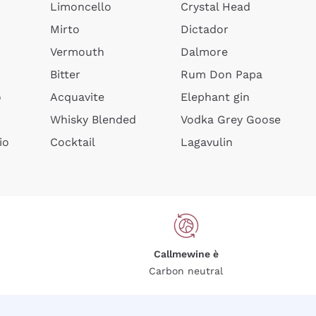
Limoncello
Crystal Head
Mirto
Dictador
Vermouth
Dalmore
Bitter
Rum Don Papa
o
Acquavite
Elephant gin
Whisky Blended
Vodka Grey Goose
io
Cocktail
Lagavulin
Callmewine è
Carbon neutral