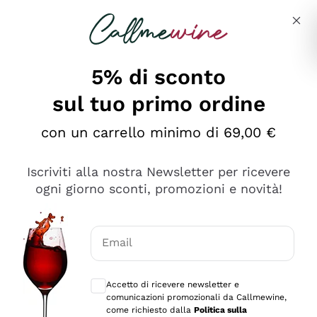
Salta al contenuto principale
Descrivi cosa stai cercando
5% di sconto
sul tuo primo ordine
Ottimo
con un carrello minimo di 69,00 €
4,5
/5
2.561
Iscriviti alla nostra Newsletter per ricevere
recensioni
ogni giorno sconti, promozioni e novità!
Le nostre recensioni a 4 e 5 stelle.
Clicca qui per leggerle tutte >
Email
Precedente
Successivo
Consensi opzionali per ricevere comunica
Accetto di ricevere newsletter e
Oggi
comunicazioni promozionali da Callmewine,
Acquisto semplice nelle modalità, gestito con rapidità e
come richiesto dalla
Politica sulla