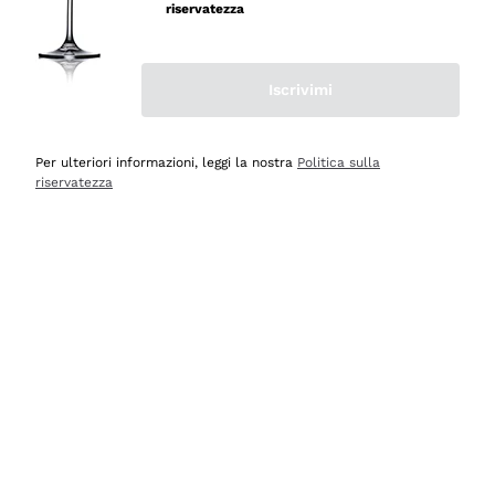
professionalità
riservatezza
Acquirente verificato
Iscrivimi
Oggi
Seri affidabili
Per ulteriori informazioni, leggi la nostra
Politica sulla
riservatezza
Acquirente verificato
Ieri
Il catalogo offre moltissime possibilità di scelta tra tanti
prodotti diversi e con un ampio range di prezzo. Le
indicazioni dei consulenti sono estremamente chiare e
conformi alle caratteristiche dei prodotti acquistati
Acquirente verificato