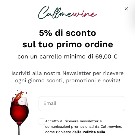
Salta al contenuto principale
Descrivi cosa stai cercando
5% di sconto
sul tuo primo ordine
Ottimo
con un carrello minimo di 69,00 €
4,5
/5
2.566
Iscriviti alla nostra Newsletter per ricevere
recensioni
ogni giorno sconti, promozioni e novità!
Le nostre recensioni a 4 e 5 stelle.
Clicca qui per leggerle tutte >
Email
Precedente
Successivo
Consensi opzionali per ricevere comunica
Accetto di ricevere newsletter e
2 Giorni Fa
comunicazioni promozionali da Callmewine,
Ordine tutto ok, niente da dire a riguardo. Il sito in se
come richiesto dalla
Politica sulla