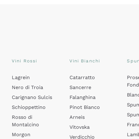
Vini Rossi
Vini Bianchi
Spu
Lagrein
Catarratto
Pros
Fon
Nero di Troia
Sancerre
Blan
Carignano Sulcis
Falanghina
Spum
Schioppettino
Pinot Bianco
Spum
Rosso di
Arneis
Montalcino
Fran
Vitovska
Morgon
Lamb
Verdicchio