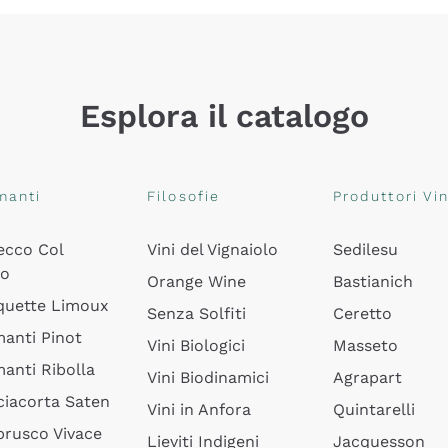
Esplora il catalogo
manti
Filosofie
Produttori Vin
ecco Col
Vini del Vignaiolo
Sedilesu
do
Orange Wine
Bastianich
quette Limoux
Senza Solfiti
Ceretto
anti Pinot
Vini Biologici
Masseto
anti Ribolla
Vini Biodinamici
Agrapart
ciacorta Saten
Vini in Anfora
Quintarelli
rusco Vivace
Lieviti Indigeni
Jacquesson