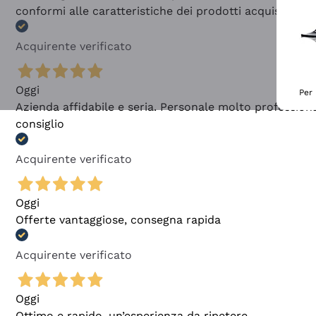
conformi alle caratteristiche dei prodotti acquistati
Acquirente verificato
Oggi
Per 
Azienda affidabile e seria. Personale molto profession
consiglio
Acquirente verificato
Oggi
Offerte vantaggiose, consegna rapida
Acquirente verificato
Oggi
Ottimo e rapido, un’esperienza da ripetere