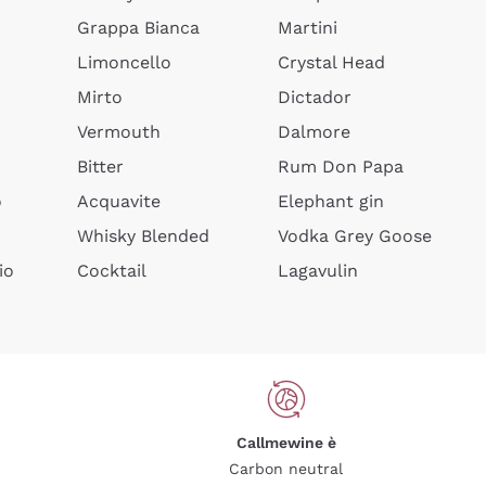
Grappa Bianca
Martini
Limoncello
Crystal Head
Mirto
Dictador
Vermouth
Dalmore
Bitter
Rum Don Papa
o
Acquavite
Elephant gin
Whisky Blended
Vodka Grey Goose
io
Cocktail
Lagavulin
Callmewine è
Carbon neutral