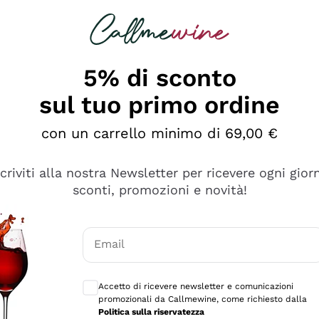
rcando
Champagne
Spumanti
Tutti i Vini
5% di sconto
sul tuo primo ordine
con un carrello minimo di 69,00 €
scriviti alla nostra Newsletter per ricevere ogni gior
sconti, promozioni e novità!
Email
Consensi opzionali per ricevere comunicaz
Accetto di ricevere newsletter e comunicazioni
promozionali da Callmewine, come richiesto dalla
tanti prodotti diversi e con un ampio range di prezzo. Le 
Politica sulla riservatezza