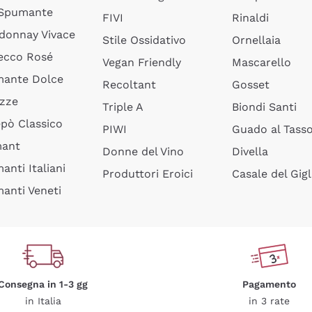
 Spumante
FIVI
Rinaldi
donnay Vivace
Stile Ossidativo
Ornellaia
ecco Rosé
Vegan Friendly
Mascarello
ante Dolce
Recoltant
Gosset
izze
Triple A
Biondi Santi
epò Classico
PIWI
Guado al Tass
mant
Donne del Vino
Divella
anti Italiani
Produttori Eroici
Casale del Gigl
anti Veneti
Consegna in 1-3 gg
Pagamento
in Italia
in 3 rate