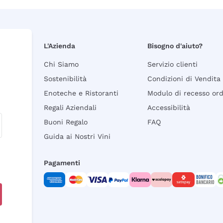
L'Azienda
Bisogno d'aiuto?
Chi Siamo
Servizio clienti
Sostenibilità
Condizioni di Vendita
Enoteche e Ristoranti
Modulo di recesso or
Regali Aziendali
Accessibilità
Buoni Regalo
FAQ
Guida ai Nostri Vini
Pagamenti