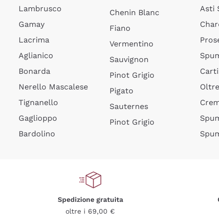
Lambrusco
Asti
Chenin Blanc
Gamay
Char
Fiano
Lacrima
Pros
Vermentino
Aglianico
Spum
Sauvignon
Bonarda
Cart
Pinot Grigio
Nerello Mascalese
Oltr
Pigato
Tignanello
Cre
Sauternes
Gaglioppo
Spum
Pinot Grigio
Bardolino
Spum
Spedizione gratuita
oltre i 69,00 €