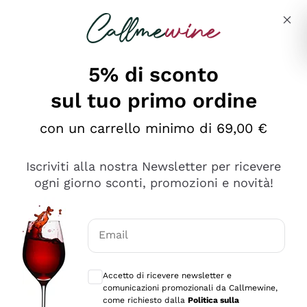
Salta al contenuto principale
Descrivi cosa stai cercando
5% di sconto
sul tuo primo ordine
Ottimo
con un carrello minimo di 69,00 €
4,5
/5
2.566
Iscriviti alla nostra Newsletter per ricevere
recensioni
ogni giorno sconti, promozioni e novità!
Le nostre recensioni a 4 e 5 stelle.
Clicca qui per leggerle tutte >
Email
Precedente
Successivo
Consensi opzionali per ricevere comunica
Accetto di ricevere newsletter e
Oggi
comunicazioni promozionali da Callmewine,
Ordine tutto ok, niente da dire a riguardo. Il sito in se
come richiesto dalla
Politica sulla