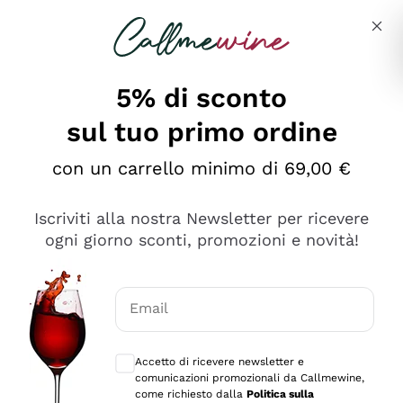
Salta al contenuto principale
Descrivi cosa stai cercando
5% di sconto
sul tuo primo ordine
Ottimo
con un carrello minimo di 69,00 €
4,5
/5
2.559
Iscriviti alla nostra Newsletter per ricevere
recensioni
ogni giorno sconti, promozioni e novità!
Le nostre recensioni a 4 e 5 stelle.
Clicca qui per leggerle tutte >
Email
Precedente
Successivo
Consensi opzionali per ricevere comunica
Accetto di ricevere newsletter e
Oggi
comunicazioni promozionali da Callmewine,
Il catalogo offre moltissime possibilità di scelta tra tanti
come richiesto dalla
Politica sulla